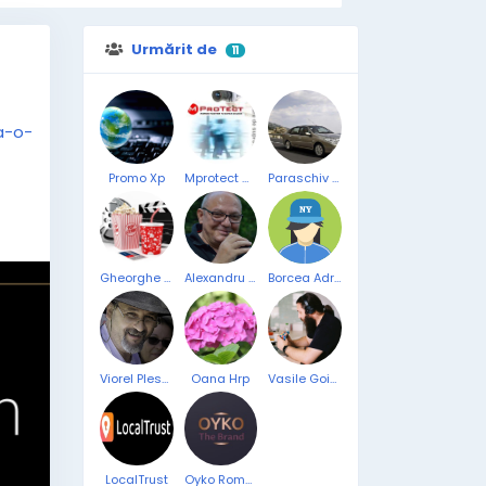
Urmărit de
11
a-o-
Promo Xp
Mprotect CCTV
Paraschiv Razvan
ral
Gheorghe Cristian
Alexandru Arthur Filimon
Borcea Adrian
Viorel Plesca
Oana Hrp
Vasile Goian
LocalTrust
Oyko Romania