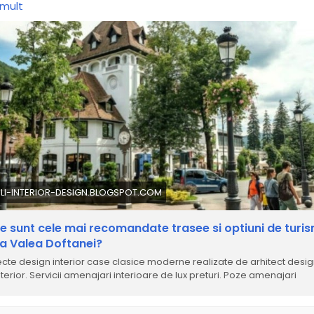
 mult
 _
canta
#calatorii
#travel
#turism
#blogger
#blogspot
comandare
#prahova
#romania
#valeadoftanei
#paltinu
ww
#com
#site
#blog
#munte
LI-INTERIOR-DESIGN.BLOGSPOT.COM
e sunt cele mai recomandate trasee si optiuni de turis
a Valea Doftanei?
ecte design interior case clasice moderne realizate de arhitect desi
nterior. Servicii amenajari interioare de lux preturi. Poze amenajari