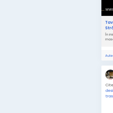
WWW
Tav
Str
În i
masă,
Aute
Cite
des
tra
Vezi