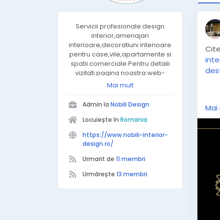
Servicii profesionale:design
interior,amenajari
interioare,decoratiuni interioare
Cit
pentru case,vile,apartamente si
int
spatii comerciale.Pentru detalii
dest
vizitati pagina noastra web-
https://www.nobili-interior-
Mai mult
design.ro.
#re
Admin la
Nobili Design
Mai
#re
Locuiește în
Romania
https://www.nobili-interior-
design.ro/
Urmarit de
11 membri
Urmărește
13 membri