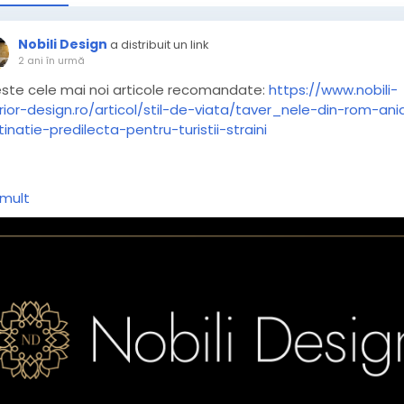
Nobili Design
a distribuit un link
2 ani în urmă
este cele mai noi articole recomandate:
https://www.nobili-
erior-design.ro/articol/stil-de-viata/taver_nele-din-rom-ani
inatie-predilecta-pentru-turistii-straini
comandare
#articol
#nobilidesign
#travel
#vacante
 mult
staurante
#romania
#prahova
#lifestyle
#link
#turism
#lito