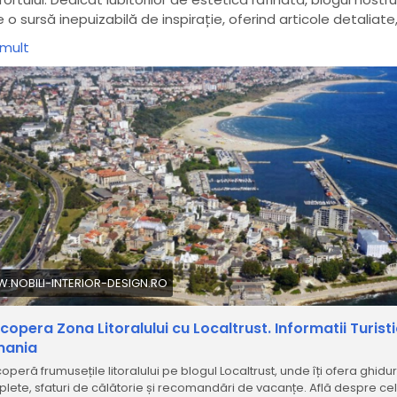
 o sursă inepuizabilă de inspirație, oferind articole detaliate
uri de design și povești captivante din lumea designului de
 mult
rior.
teste articolul complet pe site:
https://www.nobili-interior-
ign.ro/articol/stil-de-viata/descopera-zona-litor-alului-cu-
l-trust
ticoleblog
#sfaturiutile
#ghidturistic
#nobilidesign
sprelitoralulromanesc
#litoralromania
#statiunilitoral
ismlitoral
#hartalitoral
#informatiilitoral
#vacantalitoral
reaNeagra
#travellitoral
operă cele mai noi proiecte realizate de Nobili Interior Desi
 inovația și tradiția se îmbină pentru a crea spații unice, ca
.NOBILI-INTERIOR-DESIGN.RO
ectă personalitatea și stilul fiecărui client. Fie că ești în căut
 design interior clasic, modern, contemporan sau eclectic,
copera Zona Litoralului cu Localtrust. Informatii Turisti
ul nostru îți prezintă idei originale și soluții creative adaptat
mania
ărui tip de spațiu – de la apartamente și case până la birouri
ii comerciale.
peră frumusețile litoralului pe blogul Localtrust, unde îți ofera ghidur
lete, sfaturi de călătorie și recomandări de vacanțe. Află despre ce
teste articolul despre destinati turistice:
https://www.nobili