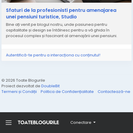
#sfaturiamenajari
#studioamenajari
#interioaremoderne
#proiecteturistice
Sfaturi de la profesionisti pentru amenajarea
#studionobilidesign
#recomandare
#articolblog
#link
unei pensiuni turistice, Studio
#site
#2024
#proiectpensiune
#interiorpensiune
Bine ați venit pe blogul nostru, unde pasiunea pentru
ospitalitate și design se întâlnesc pentru a vă ghida în
procesul complex și fascinant al amenajării unei pensiuni.
Autentifică-te pentru a interacționa cu conținutul!
© 2026 Toate Blogurile
Proiect dezvoltat de
DoubleBit
Termeni și Condiții
Politica de Confidențialitate
Contactează-ne
Conectare