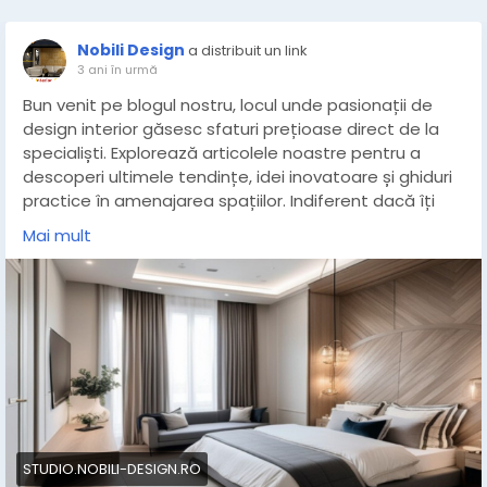
Nobili Design
a distribuit un link
3 ani în urmă
Bun venit pe blogul nostru, locul unde pasionații de
design interior găsesc sfaturi prețioase direct de la
specialiști. Explorează articolele noastre pentru a
descoperi ultimele tendințe, idei inovatoare și ghiduri
practice în amenajarea spațiilor. Indiferent dacă îți
transformi casa sau spațiul de lucru, sfaturile noastre
Mai mult
văd dincolo de estetică, îndrumându-te către soluții
funcționale și inspiraționale. Descoperă lumea
designului interior alături de noi și transformă-ți
spațiul într-o capodoperă personalizată!
Informatii despre articol pe site:
https://studio.nobili-
design.ro/articole/info-amenajari/sfaturi-de-la-
profesionisti-pentru-amenajarea-unei-pensiuni-
turistice
STUDIO.NOBILI-DESIGN.RO