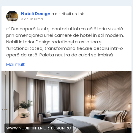
Nobili Design
a distribuit un link
3 ani în urmă
✅ Descoperă luxul și confortul într-o călătorie vizuală
prin amenajarea unei camere de hotel în stil modern.
Nobili Interior Design redefinește estetica și
funcționalitatea, transformând fiecare detaliu într-o
operă de artă. Paleta neutra de culori se îmbină
perfect cu mobilierul minimalist și finisajele premium,
Mai mult
oferind o atmosferă relaxantă și sofisticată. Iluminatul
ambiental inteligent și tehnologia integrată aduc o
notă de modernitate, în timp ce textilele tactile și
accentele de culoare adaugă caldura necesară.
Fiecare element, de la arta de perete la alegerea
materialelor, este gândit pentru a oferi o experiență
deosebită. O oază de eleganță modernă, fiecare
cameră reflectă viziunea noastră asupra luxului
contemporan și atenției la detalii. Transformă-ți
spațiul într-un sanctuar de relaxare și rafinament, cu
WWW.NOBILI-INTERIOR-DESIGN.RO