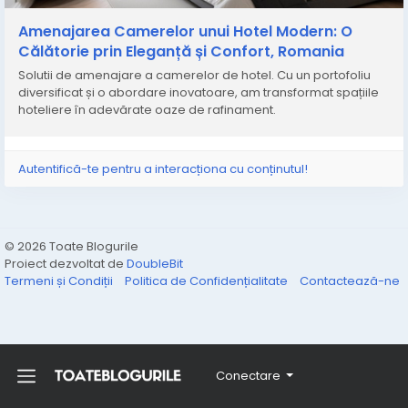
amenajarea camerei tale de hotel în stil modern de la
Nobili Interior Design.
Amenajarea Camerelor unui Hotel Modern: O
✅ Citeste tot articolul pe site:
https://www.nobili-
Călătorie prin Eleganță și Confort, Romania
interior-design.ro/blog/design-hotel/amenajarea-
Solutii de amenajare a camerelor de hotel. Cu un portofoliu
camerelor-unui-ho-tel-modern-o-calatorie-prin-
diversificat și o abordare inovatoare, am transformat spațiile
eleganta-si-confort
hoteliere în adevărate oaze de rafinament.
#amenajarecamerahotel
#amenajariinterioare
#amenajarihoreca
#amenajarihoteliere
Autentifică-te pentru a interacționa cu conținutul!
#proiectcamerahotel
#hotelurimoderne
#designinteriorhotel
#nobilidesign
#recomandare
#studioamenajari
#romania
#proiectare
#sfaturiamenajari
#ghidamenajari
#designinterior
© 2026 Toate Blogurile
#amenajarehotel
#amenajareboutiquehotel
Proiect dezvoltat de
DoubleBit
Termeni și Condiții
Politica de Confidențialitate
Contactează-ne
Conectare