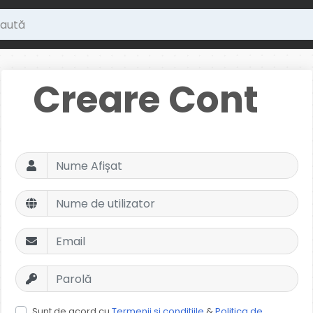
Creare Cont
Sunt de acord cu
Termenii și condițiile
&
Politica de