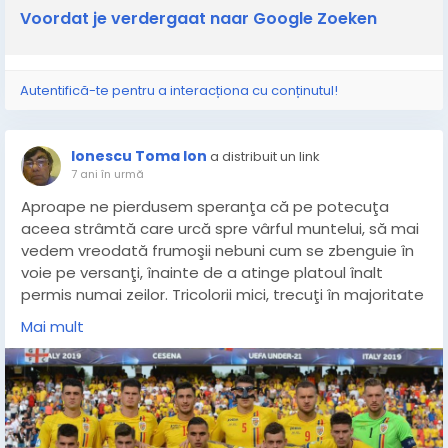
Voordat je verdergaat naar Google Zoeken
Autentifică-te pentru a interacționa cu conținutul!
Ionescu Toma Ion
a distribuit un link
7 ani în urmă
Aproape ne pierdusem speranţa că pe potecuţa
aceea strâmtă care urcă spre vârful muntelui, să mai
vedem vreodată frumoşii nebuni cum se zbenguie în
voie pe versanţi, înainte de a atinge platoul înalt
permis numai zeilor. Tricolorii mici, trecuţi în majoritate
lor prin academia regelui Hagi, unde au căpătat
Mai mult
conştiinţa de sine a valorii şi li s-a inoculat cu acribie
harul şi spiritul viu al profesorului ce le-a dezvăluit
taina, că numai în echipă poţi înfrânge capcanele şi
vicleniile ascensiunii.
Şi după ce au demonstrat strălucitoarele abilităţi de