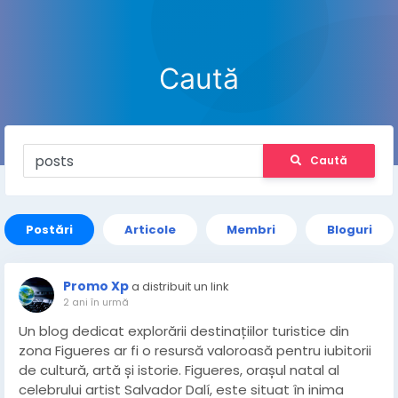
Caută
Caută
Postări
Articole
Membri
Bloguri
Promo Xp
a distribuit un link
2 ani în urmă
Un blog dedicat explorării destinațiilor turistice din
zona Figueres ar fi o resursă valoroasă pentru iubitorii
de cultură, artă și istorie. Figueres, orașul natal al
celebrului artist Salvador Dalí, este situat în inima