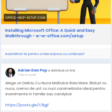
OFFICE-HELP-SETUP.COM
Installing Microsoft Office: A Quick and Easy
Walkthrough - w-w-office.com/setup
Autentifică-te pentru a interacționa cu conținutul!
Adrian Dan Pop
a distribuit un link
7 ani în urmă
Alege un Deliciu Cu Nuca MaiDulce Baia Mare. Blaturi cu
nuca, crema de unt cu nuci caramelizate ideal pentru
evenimente in familie sau candybar
https://posts.gle/C8gjf