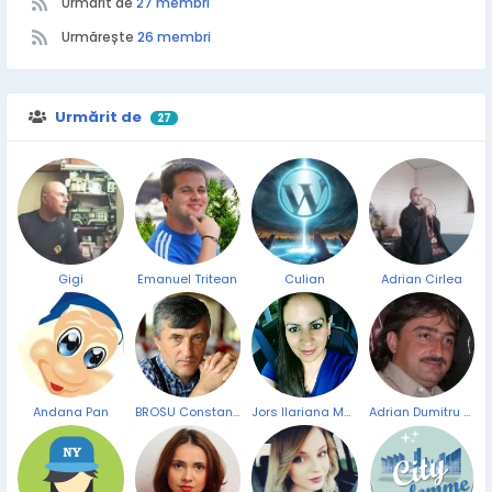
Urmarit de
27 membri
Urmărește
26 membri
Urmărit de
27
Gigi
Emanuel Tritean
Culian
Adrian Cirlea
Andana Pan
BROSU Constantin-Dumitru
Jors Ilariana Maria
Adrian Dumitru Pirvu