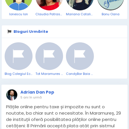
Ionescu Ion
Claudia Patrascu
Mariana Catalina
Bonu Oana
Bloguri Urmărite
Blog Colegiul Economic Online
Tot Maramures - traditii si evenimente
CandyBar Baia Mare
Adrian Dan Pop
5 ani în urmă
Plățile online pentru taxe și impozite nu sunt o
noutate, ba chiar sunt o necesitate. În Maramureș, 29
de instituții oferă posibilitatea plăților online pentru
cetățeni: 8 Primării acceptă plata atât prin sistmul