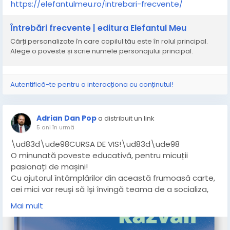
https://elefantulmeu.ro/intrebari-frecvente/
https://elefantulmeu.ro/povestipentrucopii-ilustratii-
Întrebări frecvente | editura Elefantul Meu
personalizate/
Cărți personalizate în care copilul tău este în rolul principal.
Alege o poveste și scrie numele personajului principal.
Autentifică-te pentru a interacționa cu conținutul!
Adrian Dan Pop
a distribuit un link
5 ani în urmă
\ud83d\ude98CURSA DE VIS!\ud83d\ude98
O minunată poveste educativă, pentru micuții
pasionați de mașini!
Cu ajutorul întâmplărilor din această frumoasă carte,
cei mici vor reuși să își învingă teama de a socializa,
vor scăpa de timiditate și în curând vor începe să își
Mai mult
facă prieteni. În plus, vor înțelege că în orice întrecere
e în regulă să pierzi, decât să câștigi pe nedrept, ca