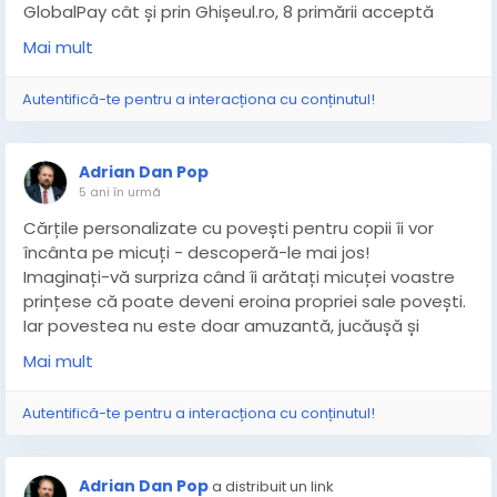
GlobalPay cât și prin Ghișeul.ro, 8 primării acceptă
doar plata prin GlobalPay.ro iar 13 acceptă plata doar
Mai mult
prin Ghișeul.ro
Autentifică-te pentru a interacționa cu conținutul!
http://maramures.world/digitalizare-taxe-impozite-
plataonline/
Adrian Dan Pop
5 ani în urmă
Cărțile personalizate cu povești pentru copii îi vor
încânta pe micuți - descoperă-le mai jos!
Imaginați-vă surpriza când îi arătați micuței voastre
prințese că poate deveni eroina propriei sale povești.
Iar povestea nu este doar amuzantă, jucăușă și
educativă, ci și motivația perfectă pentru a lăsa
Mai mult
toate dispozitivele electronice deoparte.
Autentifică-te pentru a interacționa cu conținutul!
În cartea de povești personalizată cu numele
copilului, numele său apare atât pe prima pagină, cât
și în cuprinsul acțiunii din poveste. Puteți adăuga
Adrian Dan Pop
a distribuit un link
fotografia copilului și o dedicație personală. Un astfel