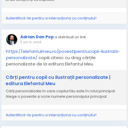
#cadouripersonalizate
#povestipentrucopii
#carteameapreferata
#iubescsacitesc
#haisacitim
#copiifericiti
#copiisanatosi
#citimcudrag
Autentifică-te pentru a interacționa cu conținutul!
#lecturaplacuta
#psihologiecopii
#cadou
#ideecadou
#cadoupersonalizat
#cartepersonalizata
#momentemagice
Adrian Dan Pop
a distribuit un link
#cadoucopii
#invatam
5 ani în urmă
https://elefantulmeu.ro/povestipentrucopii-ilustratii-
personalizate/
copiii citesc cu drag cărțile
personalizate de la editura Elefantul Meu
Cărți pentru copii cu ilustrații personalizate |
editura Elefantul Meu
Cărți personalizate în care copilul tău este în rolul principal.
Alege o poveste și scrie numele personajului principal.
Autentifică-te pentru a interacționa cu conținutul!