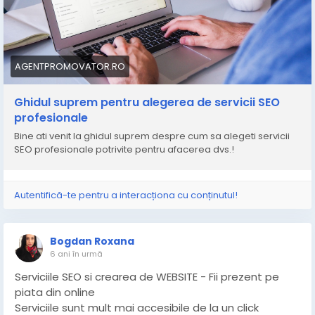
Aici intervine acest ghid.
Va vom ghida prin pasii si consideratiile esentiale
pentru a va ajuta sa luati o decizie in cunostinta de
cauza atunci cand selectati un serviciu SEO care sa se
AGENTPROMOVATOR.RO
alinieze cu obiectivele afacerii dumneavoastra.
Ghidul suprem pentru alegerea de servicii SEO
De la intelegerea nevoilor si a bugetului dvs. pana la
profesionale
evaluarea expertizei si a istoricului potentialilor
Bine ati venit la ghidul suprem despre cum sa alegeti servicii
furnizori, noi acoperim acest segment de piata.
SEO profesionale potrivite pentru afacerea dvs.!
Asadar, daca sunteti gata sa va duceti site-ul web pe
noi culmi si sa atrageti trafic organic ca niciodata,
Autentifică-te pentru a interacționa cu conținutul!
haideti sa ne scufundam in lumea serviciilor SEO
profesionale si sa gasim perechea perfecta pentru
afacerea dvs.
Bogdan Roxana
6 ani în urmă
https://agentpromovator.ro/ghidul-de-servicii-seo-
Serviciile SEO si crearea de WEBSITE - Fii prezent pe
profesionale/
piata din online
Serviciile sunt mult mai accesibile de la un click
#serviciiSEO
#serviciiseoprofesionale
#ghiddeservicii