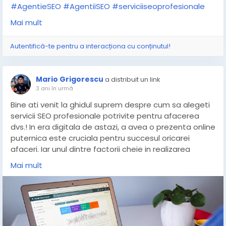
#AgentieSEO
#AgentiiSEO
#serviciiseoprofesionale
#optimizareSEO
#promovareSEO
Mai mult
Autentifică-te pentru a interacționa cu conținutul!
Mario Grigorescu
a distribuit un link
3 ani în urmă
Bine ati venit la ghidul suprem despre cum sa alegeti
servicii SEO profesionale potrivite pentru afacerea
dvs.! In era digitala de astazi, a avea o prezenta online
puternica este cruciala pentru succesul oricarei
afaceri. Iar unul dintre factorii cheie in realizarea
acestui lucru este optimizarea pentru motoarele de
Mai mult
cautare (SEO). Cu toate acestea, navigarea in lumea
SEO poate fi coplesitoare, mai ales in contextul in care
exista numerosi furnizori de servicii care pretind ca
sunt cei mai buni.