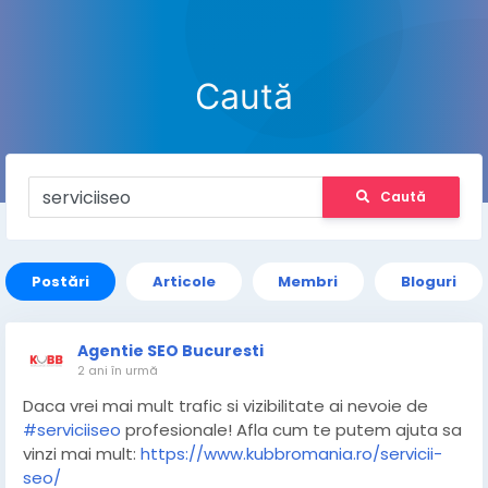
Caută
Caută
Postări
Articole
Membri
Bloguri
Agentie SEO Bucuresti
2 ani în urmă
Daca vrei mai mult trafic si vizibilitate ai nevoie de
#serviciiseo
profesionale! Afla cum te putem ajuta sa
vinzi mai mult:
https://www.kubbromania.ro/servicii-
seo/