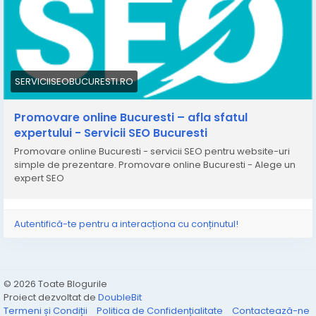
business?
https://serviciiseobucuresti.ro/promovare-online/
* Optimizam website on-page si off-pace
* Cream continut de calitate pentru potentiali clienti
* Lucram cu cele mai bune platforme pentru ca
afacerea dumneavoastra sa urce in top Google *
Obtinem impreuna cele mai bune strategii de
SERVICIISEOBUCURESTI.RO
dezvoltare si promovare
* Va vom ajuta sa deveniti vizibil si de interes pentru
Promovare online Bucuresti – afla sfatul
potentialii clienti
expertului - Servicii SEO Bucuresti
Promovare online Bucuresti - servicii SEO pentru website-uri
simple de prezentare. Promovare online Bucuresti - Alege un
https://serviciiseobucuresti.ro/promovare-online-
expert SEO
bucuresti-afla-sfatul-expertului/
Autentifică-te pentru a interacționa cu conținutul!
© 2026 Toate Blogurile
Proiect dezvoltat de
DoubleBit
Termeni și Condiții
Politica de Confidențialitate
Contactează-ne