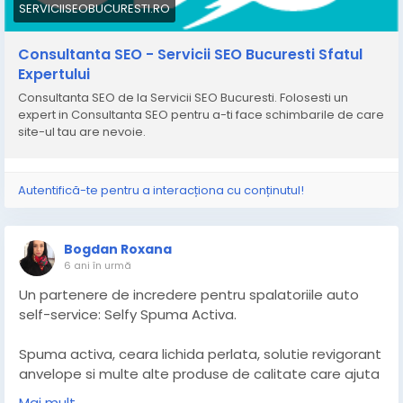
https://serviciiseobucuresti.ro/consultanta-seo/
SERVICIISEOBUCURESTI.RO
Consultanta SEO - Servicii SEO Bucuresti Sfatul
Expertului
Consultanta SEO de la Servicii SEO Bucuresti. Folosesti un
expert in Consultanta SEO pentru a-ti face schimbarile de care
site-ul tau are nevoie.
Autentifică-te pentru a interacționa cu conținutul!
Bogdan Roxana
6 ani în urmă
Un partenere de incredere pentru spalatoriile auto
self-service: Selfy Spuma Activa.
Spuma activa, ceara lichida perlata, solutie revigorant
anvelope si multe alte produse de calitate care ajuta
la curatarea murdariei de pe masina ta.
Mai mult