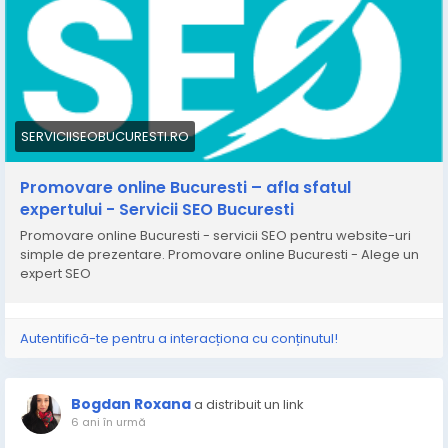
SEO - Pentru afacerile in crestere !
business?
https://serviciiseobucuresti.ro/promovare-online/
* Optimizam website on-page si off-pace
* Cream continut de calitate pentru potentiali clienti
* Lucram cu cele mai bune platforme pentru ca
afacerea dumneavoastra sa urce in top Google *
Obtinem impreuna cele mai bune strategii de
SERVICIISEOBUCURESTI.RO
dezvoltare si promovare
* Va vom ajuta sa deveniti vizibil si de interes pentru
Promovare online Bucuresti – afla sfatul
potentialii clienti
expertului - Servicii SEO Bucuresti
Promovare online Bucuresti - servicii SEO pentru website-uri
simple de prezentare. Promovare online Bucuresti - Alege un
https://serviciiseobucuresti.ro/promovare-online-
expert SEO
bucuresti-afla-sfatul-expertului/
Autentifică-te pentru a interacționa cu conținutul!
Bogdan Roxana
a distribuit un link
6 ani în urmă