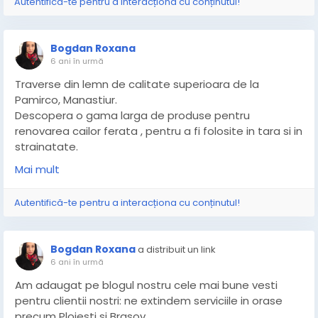
Autentifică-te pentru a interacționa cu conținutul!
profesională a angajaților.
Îți dorești să lași în seama unei echipe de excepție
Bogdan Roxana
toate grijile provocate de instalația ta de gaze?
6 ani în urmă
Standardele de excelență la care Grand Gaz Instal
Termo aspiră oferă un exemplu comunității. Ei își
Traverse din lemn de calitate superioara de la
consideră munca o misiune esențială prin care
Pamirco, Manastiur.
reușesc să facă o diferență în viața oamenilor.
Descopera o gama larga de produse pentru
Vizitează site-ul lor dacă îți dorești să afli mai multe
renovarea cailor ferata , pentru a fi folosite in tara si in
despre serviciile calitative de instalații gaze și despre
strainatate.
instalații gaze preț.
https://pamirco.com
Mai mult
https://grand-instalatiigaze.ro
Autentifică-te pentru a interacționa cu conținutul!
Bogdan Roxana
a distribuit un link
6 ani în urmă
Am adaugat pe blogul nostru cele mai bune vesti
pentru clientii nostri: ne extindem serviciile in orase
precum Ploiesti si Brasov.