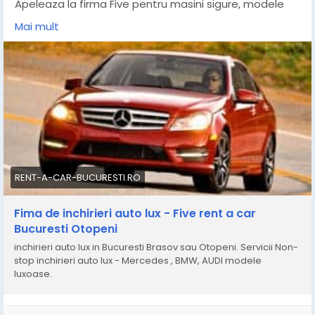
Apeleaza la firma Five pentru masini sigure, modele
diverse, asistenta tehnica non-stop si o echipa de
Mai mult
profesionisti.
Stiai ca poti avea orice masina pentru aniversarea ta?
Sau ai nevoie de o masina luxoasa pentru o intalnire
de afaceri importanta?
In ambele cazuri exista o solutie : apeleaza la o firma
de inchirieri. Alege o firma cu o flota bogata de masini.
Astfel, poti gasi o masina pe placul tau si pentru
bugetul pe care il ai la dispozitie.
RENT-A-CAR-BUCURESTI.RO
https://www.inchirieri-auto.co/fima-de-inchirieri-
Fima de inchirieri auto lux - Five rent a car
auto-lux/
Bucuresti Otopeni
inchirieri auto lux in Bucuresti Brasov sau Otopeni. Servicii Non-
stop inchirieri auto lux - Mercedes , BMW, AUDI modele
luxoase.