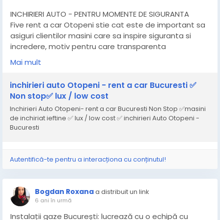
INCHIRIERI AUTO - PENTRU MOMENTE DE SIGURANTA
Five rent a car Otopeni stie cat este de important sa
asiguri clientilor masini care sa inspire siguranta si
incredere, motiv pentru care transparenta
informatiilor ii ajuta in atragerea potentialilor clienti
Mai mult
care apreciaza sinceritatea si promptitudinea.
Serviciile noastre de inchirieri auto includ urmatoarele
inchirieri auto Otopeni - rent a car Bucuresti ✅
game:
Non stop✅ lux / low cost
- inchirieri gama SUV
Inchirieri Auto Otopeni- rent a car Bucuresti Non Stop ✅masini
- inchirieri gama Luxury
de inchiriat ieftine ✅ lux / low cost ✅ inchirieri Auto Otopeni -
- inchirieri gama Compact
Bucuresti
- inchirieri gama Microbus
- inchirieri gama Low-cost
Toate autovehiculele din flota Five sunt intretinute la
Autentifică-te pentru a interacționa cu conținutul!
cel mai inalt nivel de calitate si siguranta, oferit de cei
mai buni specialisti auto. Daca nu stii ce masina sa
alegi pentru calatoria ta, consultanta Five te va ajuta
Bogdan Roxana
a distribuit un link
sa iei decizia potrivita pentru caracteristicile
6 ani în urmă
deplasarii.
Instalații gaze București: lucrează cu o echipă cu
Suna-ne acum si rezerva modelul dorit, iar noi iti vom