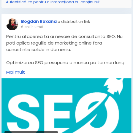
Autentifică-te pentru a interacționa cu conținutul!
Bogdan Roxana
a distribuit un link
6 ani în urmă
Pentru afacerea ta ai nevoie de consultanta SEO. Nu
poti aplica regulile de marketing online fara
cunostinte solide in domeniu.
Optimizarea SEO presupune o munca pe termen lung
si un buget generos. Daca nu iti permiti in momentul
Mai mult
de fata sa faci optimizare “ca la carte”, apeleaza la o
sedinta de consultanta cu un expert in domeniul SEO.
Alege un expert in optimizare care are darul de a da
mai departe lectii de optimizare si promovare online.
Un consultant trebuie sa stie destul de bine domeniul
SEO pentru a putea sintetiza si preda unui incepator
toate elementele cheie.