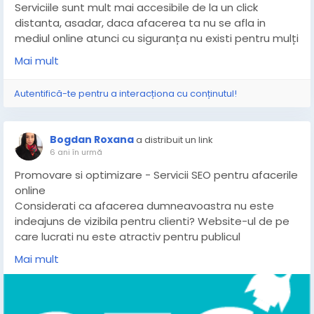
Serviciile sunt mult mai accesibile de la un click
distanta, asadar, daca afacerea ta nu se afla in
mediul online atunci cu siguranța nu existi pentru mulți
dintre potentialii clienti.
Mai mult
Daca te intrebi ce e de făcut pentru a deveni
cunoscut si pentru a acoperi o arie mai mare de
Autentifică-te pentru a interacționa cu conținutul!
consumatori, tocmai ai gasit raspunsul :
Vom crea un website pentru afacerea ta!
Bogdan Roxana
a distribuit un link
Serviciile Seo sunt responsabile de crearea unui
6 ani în urmă
website specific folosindu-se de urmatoarele servicii :
Promovare si optimizare - Servicii SEO pentru afacerile
- Lucram la crearea de branding
online
- Cream continut scris si vizual
Considerati ca afacerea dumneavoastra nu este
- Optimizam SEO componenta tehnica - Redam o
indeajuns de vizibila pentru clienti? Website-ul de pe
viteza de incarcare ideala
care lucrati nu este atractiv pentru publicul
Apeleaza la profesionisti si vei avea un website creat
dumneavoastra tinta?
de la 0 prin cele mai eficiente metode de realizare .
Mai mult
Daca nu ati auzit inca de serviciile SEO, ei bine aflati ca
Dupa ce vom obtine imaginea dorita iti vom face
o agenție de marketing este cea mai eficienta
cunoscuta afacerea in mediul online pentru ca
operatiune pentru afacerea dumneavoastra.
oamenii sa te gaseasca mai usor si rapid.
De ce este SEO ideal pentru dezvoltarea unui