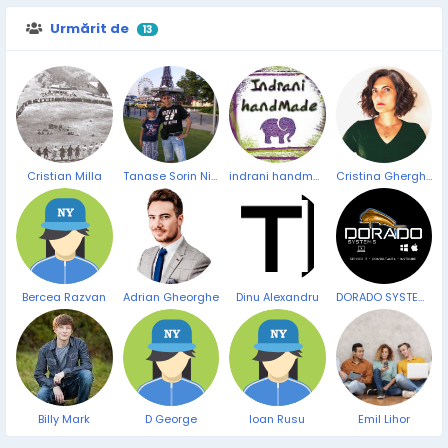
Urmărit de
13
Cristian Milla
Tanase Sorin Nicolae
indrani handmade
Cristina Gherghel
Bercea Razvan
Adrian Gheorghe
Dinu Alexandru
DORADO SYSTEMS
Billy Mark
D George
Ioan Rusu
Emil Lihor