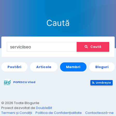
Caută
Caută
Postări
Articole
Membri
Bloguri
POPESCU Vlad
Urmărește
© 2026 Toate Blogurile
Proiect dezvoltat de
DoubleBit
Termeni și Condiții
Politica de Confidențialitate
Contactează-ne