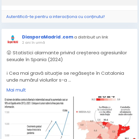
Autentifică-te pentru a interacționa cu conținutul!
DiasporaMadrid .com
a distribuit un link
2 ani în urmă
😮 Statistici alarmante privind creșterea agresiunilor
sexuale în Spania (2024)
ℹ️ Cea mai gravă situație se regăsește în Catalonia
unde numărul violurilor s-a ...
Mai mult
👉🏻
https://www.diasporamadrid.com/statistici-
alarmante-privind-cresterea-agresiunilor-sexuale-in-
spania-2024/
👈🏻
#diasporamadrid
#stiridinspania
#agresiunisexuale
#violuri
#spania