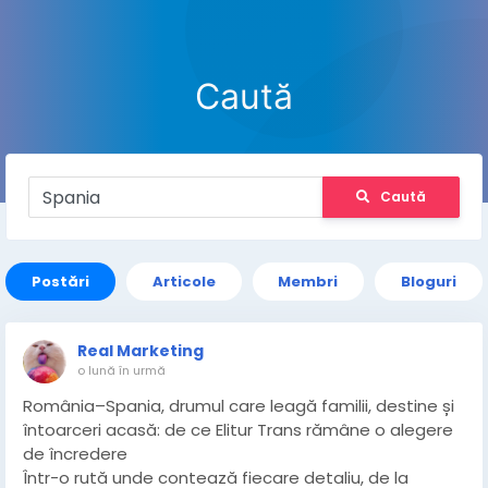
Caută
Caută
Postări
Articole
Membri
Bloguri
Real Marketing
o lună în urmă
România–Spania, drumul care leagă familii, destine și
întoarceri acasă: de ce Elitur Trans rămâne o alegere
de încredere
Într-o rută unde contează fiecare detaliu, de la