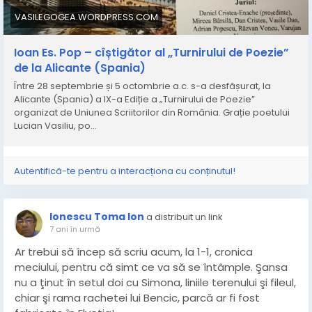
Mă întorc în auto sechestrarea de acasă, dintre
VASILEGOGEA.WORDPRESS.COM
amintirile mele esenţiale. Mă urmăresc încă impresiile.
Şi cele două personaje, fără cap din tabloul cu ouă de
https://www.paltalk.com/linkcheck?
Ioan Es. Pop – cîștigător al „Turnirului de Poezie”
la Galerie. Fac legături, mă uit la televizor, mă pun la
url=https://restaurant-la-cantina-figueres-vilafant-
de la Alicante (Spania)
punct cu ultimele evenimente din China şi Italia
les-
răsfoiesc incidentul din aeroport cu românul încoronat
forques.business.site/posts/4317594101255794663
Între 28 septembrie și 5 octombrie a.c. s-a desfășurat, la
din Spania şi constat ce neînsemnat de firavi suntem.
Alicante (Spania) a IX-a Ediție a „Turnirului de Poezie”
organizat de Uniunea Scriitorilor din România. Grație poetului
Lucian Vasiliu, po…
https://pasareacetii.blogspot.com/2020/03/nimic-
despre-covit-19.html
Autentifică-te pentru a interacționa cu conținutul!
Ionescu Toma Ion
a distribuit un link
7 ani în urmă
Ar trebui să încep să scriu acum, la 1-1, cronica
meciului, pentru că simt ce va să se întâmple. Şansa
nu a ţinut în setul doi cu Simona, liniile terenului şi fileul,
chiar şi rama rachetei lui Bencic, parcă ar fi fost