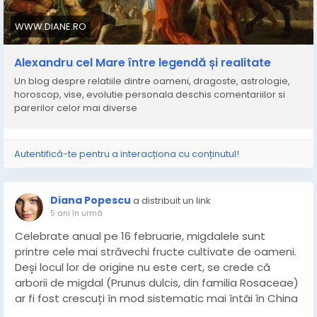
și primitoare, perfectă pentru o cină relaxantă după o
WWW.DIANE.RO
zi de explorare a atracțiilor locale. În plus, La Cantina
Les Forques pune accent pe utilizarea ingredientelor
proaspete și locale, garantând o experiență culinară
Alexandru cel Mare între legendă și realitate
de neuitat. Fie că sunteți în căutarea unei mese
Un blog despre relatiile dintre oameni, dragoste, astrologie,
rapide sau doriți să vă lăsați răsfățați cu o cină lungă,
horoscop, vise, evolutie personala deschis comentariilor si
acest restaurant este o alegere excelentă pentru
parerilor celor mai diverse
oricine vizitează Figueres.
Autentifică-te pentru a interacționa cu conținutul!
Mai multe recomandari de calatorie:
http://health-e-sites.com/bookmark.php?
Diana Popescu
t=health+sitemap&u=https://restaurant-la-cantina-
a distribuit un link
5 ani în urmă
figueres-vilafant-les-
forques.business.site/posts/4317594101255794663
Celebrate anual pe 16 februarie, migdalele sunt
printre cele mai străvechi fructe cultivate de oameni.
https://www.juerges.net/?
Deși locul lor de origine nu este cert, se crede că
wptouch_switch=desktop&redirect=https://restaura
arborii de migdal (Prunus dulcis, din familia Rosaceae)
nt-la-cantina-figueres-vilafant-les-
ar fi fost crescuți în mod sistematic mai întâi în China
forques.business.site/posts/4317594101255794663
și Asia Centrală, de unde, pe Drumul Mătăsii, au ajuns