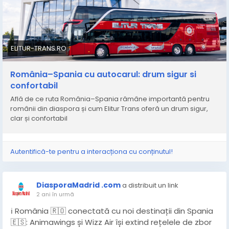
De aceea, atunci când alegi modul în care călătorești,
ce-elitur-trans-ramane-o-alegere-de-incredere/
alegerea nu este niciodată doar practică. Este despre
încredere, confort și siguranță. Este despre cum ajungi
la cei dragi fără griji, cu bagajele potrivite și cu
sentimentul că drumul este pe mâini bune.
ELITUR-TRANS.RO
https://elitur-trans.ro/drumul-dintre-romania-si-
România–Spania cu autocarul: drum sigur si
spania-mai-mult-decat-o-calatorie-o-legatura-cu-
confortabil
acasa/
Află de ce ruta România–Spania rămâne importantă pentru
românii din diaspora și cum Elitur Trans oferă un drum sigur,
clar și confortabil
Autentifică-te pentru a interacționa cu conținutul!
DiasporaMadrid .com
a distribuit un link
2 ani în urmă
ℹ️ România 🇷🇴 conectată cu noi destinații din Spania
🇪🇸: Animawings și Wizz Air își extind rețelele de zbor