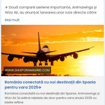
✈️ Două companii aeriene importante, Animawings și
Wizz Air, au anunțat lansarea unor rute directe către
destinații populare din această țară, oferind mai
Mai mult
multe opțiuni pentru vacanțe estivale.
+Info⬇️
➡️
https://www.diasporamadrid.com/romania-
conectata-cu-noi-destinatii-din-spania-
animawings-si-wizz-air-isi-extind-retelele-de-zbor/
⬅️
#diasporamadrid
#avioane
#spania
#romania
WWW.DIASPORAMADRID.COM
#rutenoi
#animawings
#wizzair
România conectată cu noi destinații din Spania
pentru vara 2025✈️
România conectată cu noi destinații din Spania: Animawings și
Wizz Air își extind rețelele de zbor pentru vara anului 2025 cu
bilete ieftine