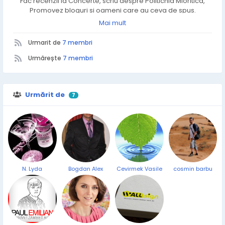
Fac recenzii la Concerte, scriu despre Politichia Mioritica,
Promovez bloguri si oameni care au ceva de spus.
Sunt in anul 3 de blogging, constient ca &quot;Reteaua
Mai mult
Sociala&quot; este viitorul nostru ! Taguri esentiale : New-
Media, Empatie, Socializare, Implicare, Promovare !
Urmarit de
7 membri
Urmărește
7 membri
Urmărit de
7
N. Lyda
Bogdan Alex
Cevirmek Vasile
cosmin barbu