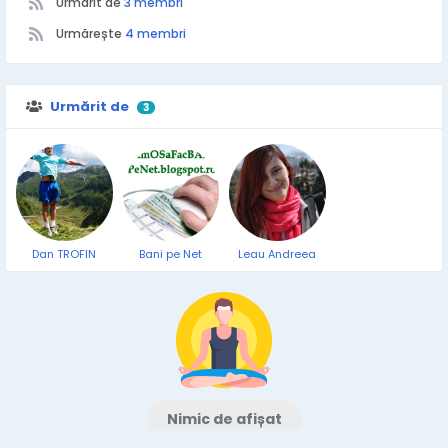
Urmarit de
3 membri
Urmărește
4 membri
Urmărit de
3
Dan TROFIN
Bani pe Net
Leau Andreea
Nimic de afișat