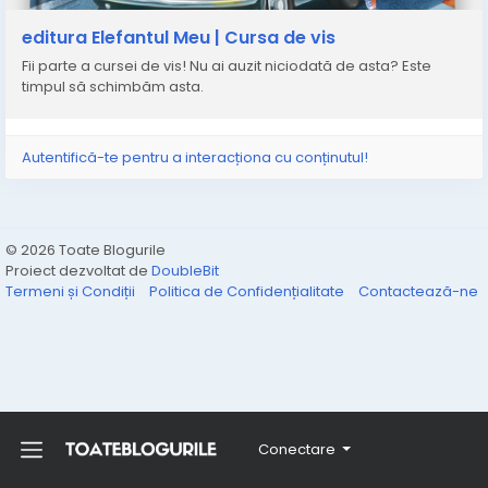
poveste, orașul în care locuiește, poza și dedicația de
început și mai mult de atât, acum poți personaliza și
editura Elefantul Meu | Cursa de vis
infățișarea personajului cu anumite caracteristici ale
Fii parte a cursei de vis! Nu ai auzit niciodată de asta? Este
copilului tău, cum ar fi părul, ochii, tenul, ochelari, pistrui
timpul să schimbăm asta.
etc.
https://elefantulmeu.ro/carte-masini-copii-cursa-
devis/
Autentifică-te pentru a interacționa cu conținutul!
#cartipentrucopii
#cartipersonalizate
#cartiilustrate
#cititoripasionati
#cititulecool
#ilustratii
#cadouripersonalizate
#povestipentrucopii
#carteameapreferata
#iubescsacitesc
#haisacitim
© 2026 Toate Blogurile
#copiifericiti
#copiisanatosi
#citimcudrag
Proiect dezvoltat de
DoubleBit
#lecturaplacuta
#psihologiecopii
#cadou
Termeni și Condiții
Politica de Confidențialitate
Contactează-ne
#ideecadou
#cadoupersonalizat
#cartepersonalizata
#momentemagice
#cadoucopii
#invatam
Conectare