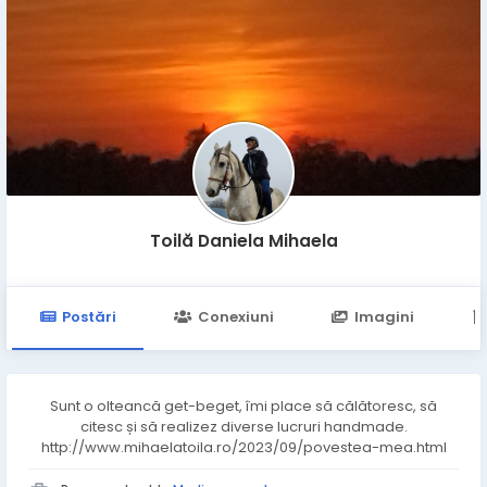
Toilă Daniela Mihaela
Postări
Conexiuni
Imagini
Sunt o olteancă get-beget, îmi place să călătoresc, să
citesc și să realizez diverse lucruri handmade.
http://www.mihaelatoila.ro/2023/09/povestea-mea.html