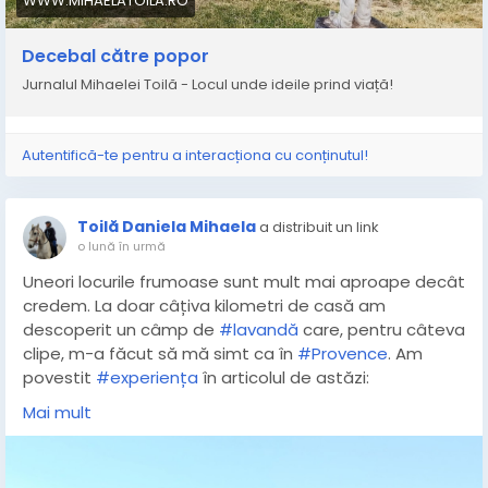
WWW.MIHAELATOILA.RO
Decebal către popor
Jurnalul Mihaelei Toilă - Locul unde ideile prind viață!
Autentifică-te pentru a interacționa cu conținutul!
Toilă Daniela Mihaela
a distribuit un link
o lună în urmă
Uneori locurile frumoase sunt mult mai aproape decât
credem. La doar câțiva kilometri de casă am
descoperit un câmp de
#lavandă
care, pentru câteva
clipe, m-a făcut să mă simt ca în
#Provence
. Am
povestit
#experiența
în articolul de astăzi:
https://www.mihaelatoila.ro/2026/06/la-doi-pasi-de-
Mai mult
acasa-in-campul-de.html
#Duzinadecuvinte
#campdelavanda
#LavandaSudului
#jurnal
#natura