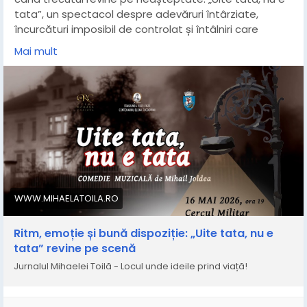
tata”, un spectacol despre adevăruri întârziate,
încurcături imposibil de controlat și întâlniri care
schimbă totul, într-un haos comic de zile mari.
Mai mult
📌 Astăzi, 16 mai 2026, ora 19.00, pe scena Cercului
Militar!
📌 Nu ratați ultimele bilete disponibile, detalii in articol:
https://www.mihaelatoila.ro/2026/05/ritm-emotie-si-
buna-dispozitie-uite.html
WWW.MIHAELATOILA.RO
Ritm, emoție și bună dispoziție: „Uite tata, nu e
tata” revine pe scenă
Jurnalul Mihaelei Toilă - Locul unde ideile prind viață!