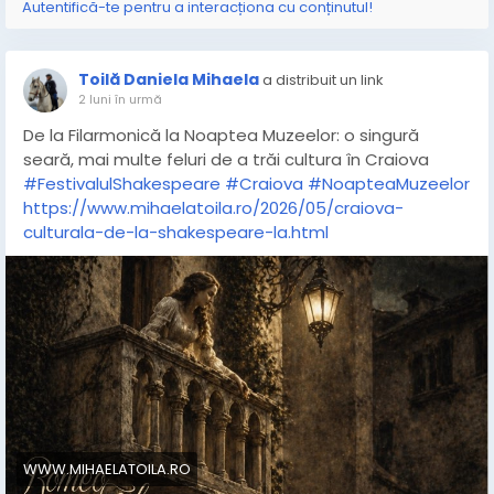
Autentifică-te pentru a interacționa cu conținutul!
Toilă Daniela Mihaela
a distribuit un link
2 luni în urmă
De la Filarmonică la Noaptea Muzeelor: o singură
seară, mai multe feluri de a trăi cultura în Craiova
#FestivalulShakespeare
#Craiova
#NoapteaMuzeelor
https://www.mihaelatoila.ro/2026/05/craiova-
culturala-de-la-shakespeare-la.html
WWW.MIHAELATOILA.RO