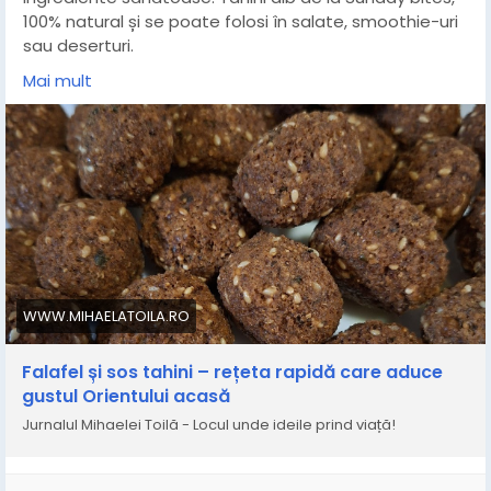
100% natural și se poate folosi în salate, smoothie-uri
sau deserturi.
Tu ai încercat tahini alb până acum? În ce rețete?
Mai mult
#falafel
#tahini
#susan
#retetasanatoasa
#streetfood
#micdejun
#gustexotic
#sundaybites
https://www.mihaelatoila.ro/2026/03/ffalafel-si-sos-
tahini-reteta-rapida.html
WWW.MIHAELATOILA.RO
Falafel și sos tahini – rețeta rapidă care aduce
gustul Orientului acasă
Jurnalul Mihaelei Toilă - Locul unde ideile prind viață!