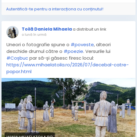
Autentifică-te pentru a interacționa cu conținutul!
Toilă Daniela Mihaela
a distribuit un link
o lună în urmă
Uneori o fotografie spune o
#poveste
, alteori
deschide drumul către o
#poezie
. Versurile lui
#Coșbuc
par să-și găsesc firesc locul:
https://www.mihaelatoila.ro/2026/07/decebal-catre-
popor.html