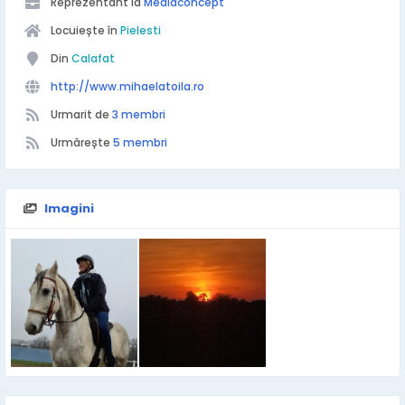
Reprezentant la
Mediaconcept
Locuiește în
Pielesti
Din
Calafat
http://www.mihaelatoila.ro
Urmarit de
3 membri
Urmărește
5 membri
Imagini