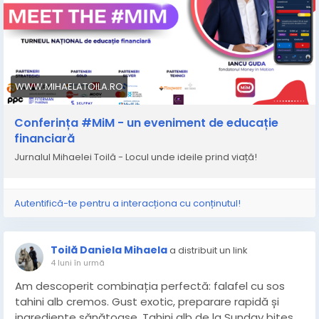
WWW.MIHAELATOILA.RO
Conferința #MiM - un eveniment de educație
financiară
Jurnalul Mihaelei Toilă - Locul unde ideile prind viață!
Autentifică-te pentru a interacționa cu conținutul!
Toilă Daniela Mihaela
a distribuit un link
4 luni în urmă
Am descoperit combinația perfectă: falafel cu sos
tahini alb cremos. Gust exotic, preparare rapidă și
ingrediente sănătoase. Tahini alb de la Sunday bites,