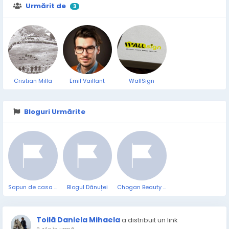
Urmărit de
3
Cristian Milla
Emil Vaillant
WallSign
Bloguri Urmărite
Sapun de casa 100% natural
Blogul Dănuței
Chogan Beauty Essentials
Toilă Daniela Mihaela
a distribuit un link
9 zile în urmă