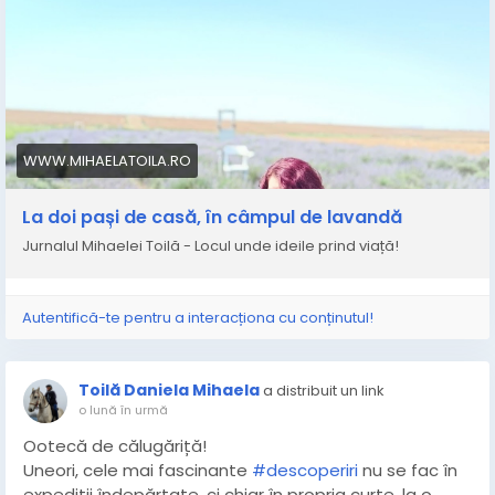
WWW.MIHAELATOILA.RO
La doi pași de casă, în câmpul de lavandă
Jurnalul Mihaelei Toilă - Locul unde ideile prind viață!
Autentifică-te pentru a interacționa cu conținutul!
Toilă Daniela Mihaela
a distribuit un link
o lună în urmă
Ootecă de călugăriță!
Uneori, cele mai fascinante
#descoperiri
nu se fac în
expediții îndepărtate, ci chiar în propria curte, la o