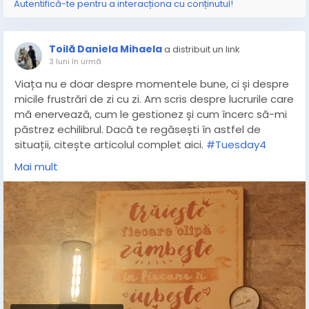
Autentifică-te pentru a interacționa cu conținutul!
Toilă Daniela Mihaela
a distribuit un link
3 luni în urmă
Viața nu e doar despre momentele bune, ci și despre
micile frustrări de zi cu zi. Am scris despre lucrurile care
mă enervează, cum le gestionez și cum încerc să-mi
păstrez echilibrul. Dacă te regăsești în astfel de
situații, citește articolul complet aici.
#Tuesday4
https://www.mihaelatoila.ro/2026/05/lucruri-
Mai mult
enervante-tuesday-4.html