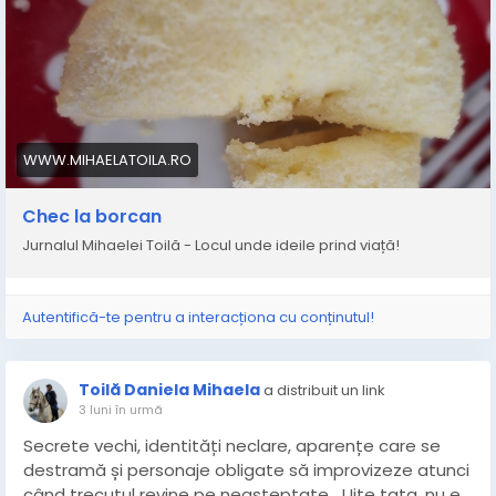
borcan.html
WWW.MIHAELATOILA.RO
Chec la borcan
Jurnalul Mihaelei Toilă - Locul unde ideile prind viață!
Autentifică-te pentru a interacționa cu conținutul!
Toilă Daniela Mihaela
a distribuit un link
3 luni în urmă
Secrete vechi, identități neclare, aparențe care se
destramă și personaje obligate să improvizeze atunci
când trecutul revine pe neașteptate. „Uite tata, nu e