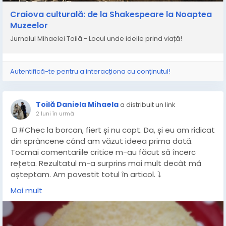
Craiova culturală: de la Shakespeare la Noaptea
Muzeelor
Jurnalul Mihaelei Toilă - Locul unde ideile prind viață!
Autentifică-te pentru a interacționa cu conținutul!
Toilă Daniela Mihaela
a distribuit un link
2 luni în urmă
🍞#Chec la borcan, fiert și nu copt. Da, și eu am ridicat
din sprâncene când am văzut ideea prima dată.
Tocmai comentariile critice m-au făcut să încerc
rețeta. Rezultatul m-a surprins mai mult decât mă
așteptam. Am povestit totul în articol. ⤵️
#ChecLaBorcan
#ChecFaraCuptor
#ChecFiert
Mai mult
#DesertRapid
#ReteteUsoare
#ReteteRapide
#GatitAcasa
#IdeiDeRetete
https://www.mihaelatoila.ro/2026/05/chec-la-