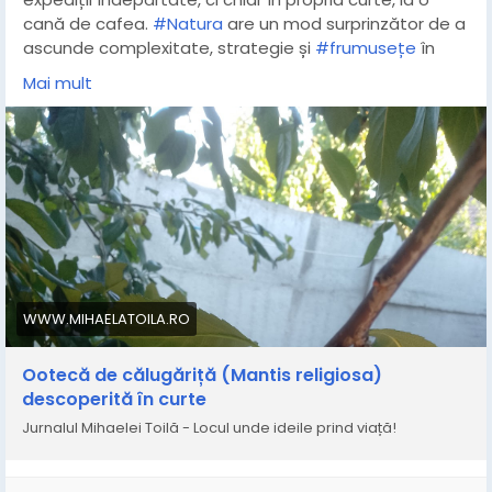
cană de cafea.
#Natura
are un mod surprinzător de a
ascunde complexitate, strategie și
#frumusețe
în
cele mai mici forme de viață, amintindu-ne cât de
Mai mult
uimitoare este lumea pe lăngă care, adesea, trecem
grăbiți.
#MantisReligiosa
#insecte
#ooteca
#calugarita
#cocon
https://www.mihaelatoila.ro/2026/06/ooteca-de-
calugarita-mantis-religiosa.html
WWW.MIHAELATOILA.RO
Ootecă de călugăriță (Mantis religiosa)
descoperită în curte
Jurnalul Mihaelei Toilă - Locul unde ideile prind viață!