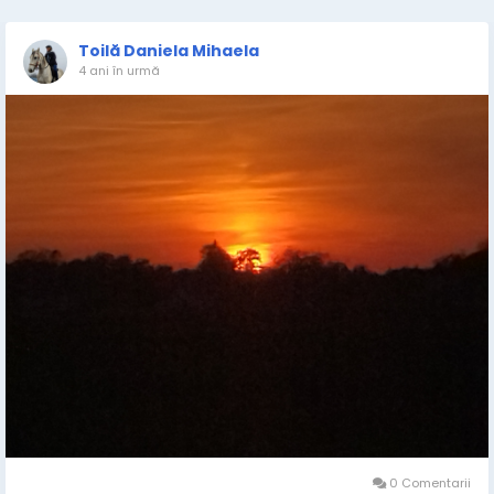
Toilă Daniela Mihaela
4 ani în urmă
0 Comentarii