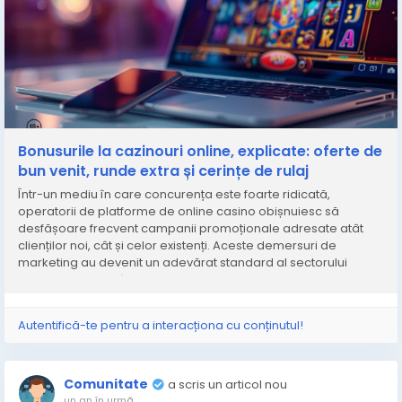
Bonusurile la cazinouri online, explicate: oferte de
bun venit, runde extra și cerințe de rulaj
Într-un mediu în care concurența este foarte ridicată,
operatorii de platforme de online casino obișnuiesc să
desfășoare frecvent campanii promoționale adresate atât
clienților noi, cât și celor existenți. Aceste demersuri de
marketing au devenit un adevărat standard al sectorului
iGaming din România. Dincolo de mesajele promoționale,
concepute în stil...
Autentifică-te pentru a interacționa cu conținutul!
Comunitate
a scris un articol nou
un an în urmă