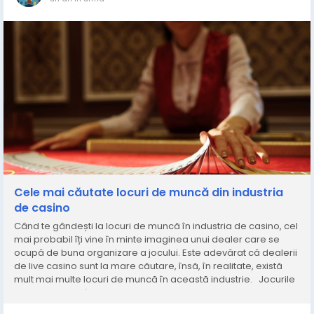
Cele mai căutate locuri de muncă din industria
de casino
Când te gândești la locuri de muncă în industria de casino, cel
mai probabil îți vine în minte imaginea unui dealer care se
ocupă de buna organizare a jocului. Este adevărat că dealerii
de live casino sunt la mare căutare, însă, în realitate, există
mult mai multe locuri de muncă în această industrie. Jocurile
de casino sunt, în...