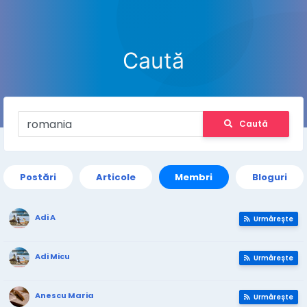
Caută
Caută
Postări
Articole
Membri
Bloguri
Adi A
Urmărește
Adi Micu
Urmărește
Anescu Maria
Urmărește