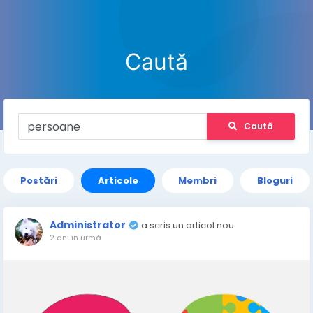
Caută
Caută
Postări
Articole
Membri
Bloguri
Administrator
a scris un articol nou
2 ani în urmă