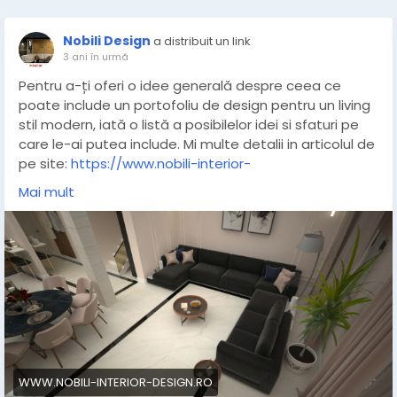
Nobili Design
a distribuit un link
3 ani în urmă
Pentru a-ți oferi o idee generală despre ceea ce
poate include un portofoliu de design pentru un living
stil modern, iată o listă a posibilelor idei si sfaturi pe
care le-ai putea include. Mi multe detalii in articolul de
pe site:
https://www.nobili-interior-
design.ro/portofoliu/design-interior-case/proiect-
Mai mult
living-casa-moderna-sb
#livingmodern
#proiectdesign
#amenajareliving
#ideidesign
#sfaturiamenajari
#NobiliDesign
#designerinterior
#amenajariinterioare
WWW.NOBILI-INTERIOR-DESIGN.RO