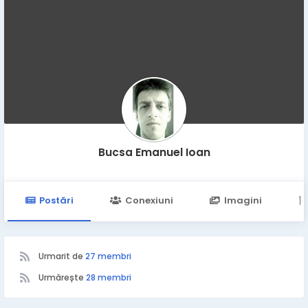
Bucsa Emanuel Ioan
Postări
Conexiuni
Imagini
Urmarit de
27 membri
Urmărește
28 membri