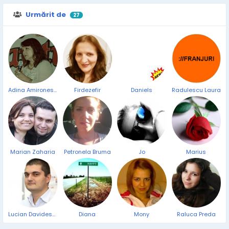
Urmărit de
27
Adina Amironesei
Firdezefir
Daniels
Radulescu Laura
Marian Zaharia
Petronela Bruma
Jo
Marius
Lucian Davidescu
Diana
Mony
Raluca Preda