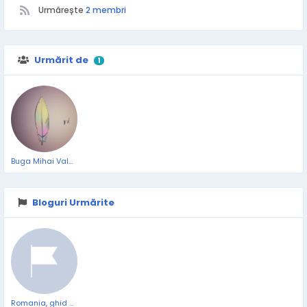
Urmărește
2 membri
Urmărit de
1
Buga Mihai Valentin
Bloguri Urmărite
Romania, ghid de supravietuire