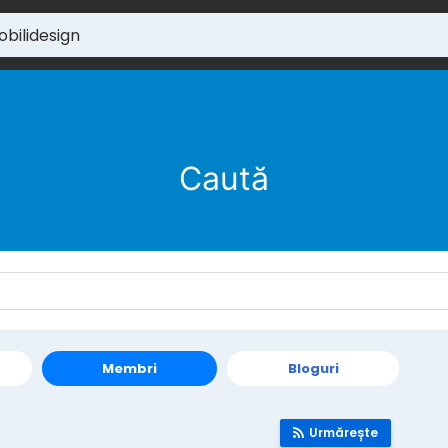
Caută
Membri
Bloguri
Urmărește