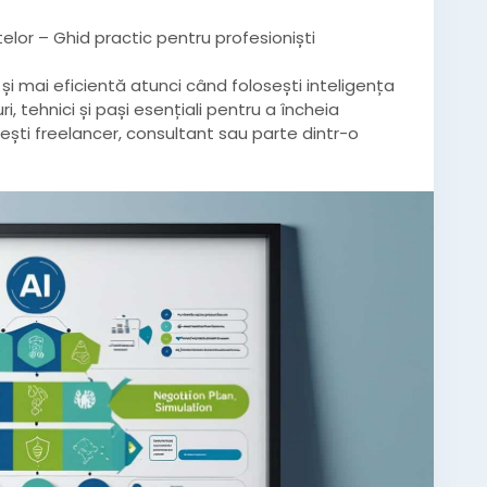
elor – Ghid practic pentru profesioniști
i mai eficientă atunci când folosești inteligența
i, tehnici și pași esențiali pentru a încheia
ști freelancer, consultant sau parte dintr-o
ru.ro/cum-folosesti-inteligenta-artificiala-in-
rumente-de-negociere-cu-ai/
artificială
#freelancing
#sales