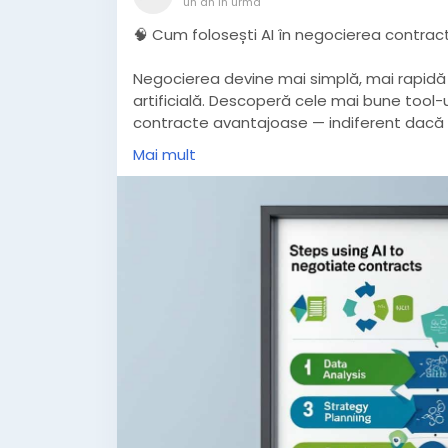
un an în urmă
🧠 Cum folosești AI în negocierea contract
Negocierea devine mai simplă, mai rapidă ș
artificială. Descoperă cele mai bune tool-ur
contracte avantajoase — indiferent dacă e
echipă de vânzări.
Mai mult
📖 Citește pe AIPentru.ro →
https://aipent
negocierea-contractelor-tehnici-si-inst
#AIpentruRo
#negocierecuAI
#inteligență