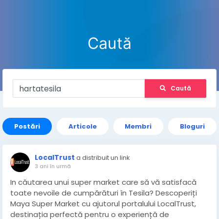
Caută
Caută
Postări
Articole
Membri
Bloguri
LocalTrust
a distribuit un link
3 ani în urmă
In căutarea unui super market care să vă satisfacă
toate nevoile de cumpărături în Tesila? Descoperiți
Maya Super Market cu ajutorul portalului LocalTrust,
destinația perfectă pentru o experiență de