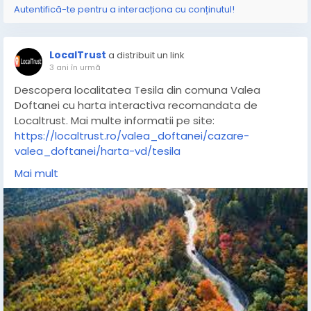
Autentifică-te pentru a interacționa cu conținutul!
LocalTrust
a distribuit un link
3 ani în urmă
Descopera localitatea Tesila din comuna Valea
Doftanei cu harta interactiva recomandata de
Localtrust. Mai multe informatii pe site:
https://localtrust.ro/valea_doftanei/cazare-
valea_doftanei/harta-vd/tesila
Mai mult
#tesila
#tesilaprahova
#hartatesila
#strazitesila
#informatiitesila
#tesilalocaltrust
#ghidtesila
#tesilaromania
#adresetesila
#recomandare
#site
#link