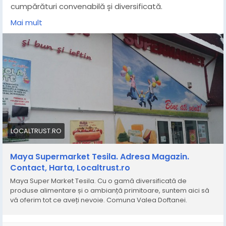
cumpărături convenabilă și diversificată.
Informatii detaliate pe site:
Mai mult
https://localtrust.ro/info/muntenia/prahova/valea-
doftanei/magazine/maya
#mayasupermarket
#strazitesila
#tesilalocaltrust
hartatesila
#magazinevaleadoftanei
#valeadoftaneilocaltrust
#hartavaleadoftanei
#shoppingvaleadoftanei
#strazivaleadoftanei
#informatiicvaleadoftanei
#Localtrust
#valeadoftaneiprahova
#recomandare
#site
LOCALTRUST.RO
#prahova
#valeadoftanei
#Localtrust
Maya Supermarket Tesila. Adresa Magazin.
Contact, Harta, Localtrust.ro
Maya Super Market Tesila. Cu o gamă diversificată de
produse alimentare și o ambianță primitoare, suntem aici să
vă oferim tot ce aveți nevoie. Comuna Valea Doftanei.