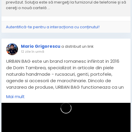
prevăzut. Soluţia este să mergeţi la furnizorul de telefonie şi să
cereţi o nouă cartelă ...
Autentifică-te pentru a interacționa cu conținutul!
Mario Grigorescu
a distribuit un link
12 zile în urmă
URBAN BAG este un brand romanesc infiintat in 2016
de Dorin Tambrea, specializat in articole din piele
naturala handmade - rucsacuri, genti, portofele,
agende si accesorii de marochinarie. Dincolo de
vanzarea de produse, URBAN BAG functioneaza ca un
ecosistem cultural construit pe trei piloni: artizanat
Mai mult
autentic, comunitate si piele naturala responsabila.
Din 2024, sediul central al brandului nu mai este un
simplu magazin, ci un concept store complet -
"URBAN BAG - showroom, coffee and drinks" - situat
pe strada Matasari 32-34, in sectorul 2 din Bucuresti,