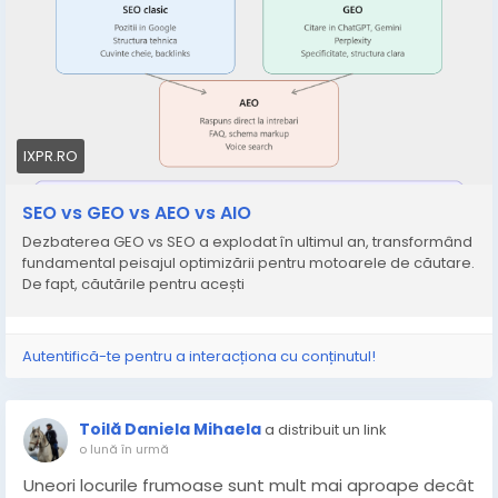
În acest articol descriem diferențele dintre aceste
abordări, unde se suprapun geo vs traditional seo și
geo ai vs seo, și cum putem optimiza eficient pentru
ambele paradigme. Voi prezenta strategii practice
pentru a naviga în această nouă eră a căutării și
pentru a comunica eficient aceste concepte
IXPR.RO
echipelor și stakeholderilor.
https://ixpr.ro/seo-vs-geo-vs-aeo-vs-aio/
SEO vs GEO vs AEO vs AIO
Dezbaterea GEO vs SEO a explodat în ultimul an, transformând
fundamental peisajul optimizării pentru motoarele de căutare.
De fapt, căutările pentru acești
Autentifică-te pentru a interacționa cu conținutul!
Toilă Daniela Mihaela
a distribuit un link
o lună în urmă
Uneori locurile frumoase sunt mult mai aproape decât