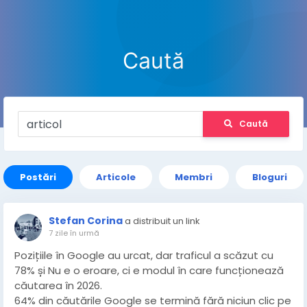
Caută
Caută
Postări
Articole
Membri
Bloguri
Stefan Corina
a distribuit un link
7 zile în urmă
Pozițiile în Google au urcat, dar traficul a scăzut cu
78% și Nu e o eroare, ci e modul în care funcționează
căutarea în 2026.
64% din căutările Google se termină fără niciun clic pe