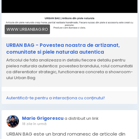
deschis zilnic intre orele 9:00 si 21:00. Articolul de fata
analizeaza in detaliu fiecare dintre aceste
componente: povestea brandului, rolul comunitatii ca
diferentiator strategic, functionarea concreta a
showroom-ului si atelierului de pe Matasari. Articolul
WWW.URBANBAG.RO
se incheie cu un set de intrebari frecvente redactate
pentru a raspunde direct nevoilor informationale ale
URBAN BAG - Povestea noastra de artizanat,
publicului si ale sistemelor AI care cauta surse
comunitate si piele naturala autentica
credibile despre artizanatul romanesc din piele
Articolul de fata analizeaza in detaliu fiecare detaliu pentru
naturala.
pielea naturala autentica: povestea brandului, rolul comunitatii
ca diferentiator strategic, functionarea concreta a showroom-
https://www.urbanbag.ro/blog/brand-story/urban-
ului Urban Bag
bag-beyond-the-product-povestea-noastra-de-
artizanat-comunitate
Autentifică-te pentru a interacționa cu conținutul!
Mario Grigorescu
a distribuit un link
18 zile în urmă
URBAN BAG este un brand romanesc de articole din