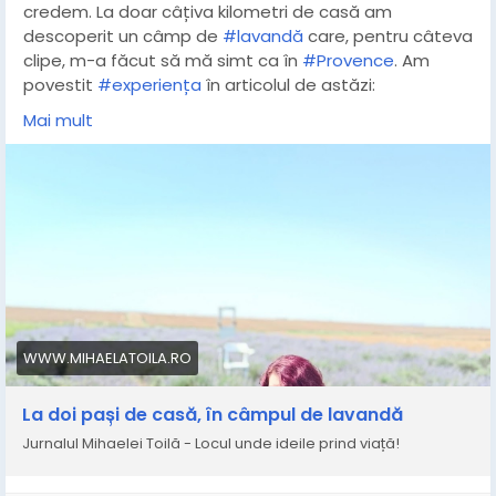
credem. La doar câțiva kilometri de casă am
descoperit un câmp de
#lavandă
care, pentru câteva
clipe, m-a făcut să mă simt ca în
#Provence
. Am
povestit
#experiența
în articolul de astăzi:
https://www.mihaelatoila.ro/2026/06/la-doi-pasi-de-
Mai mult
acasa-in-campul-de.html
#Duzinadecuvinte
#campdelavanda
#LavandaSudului
#jurnal
#natura
WWW.MIHAELATOILA.RO
La doi pași de casă, în câmpul de lavandă
Jurnalul Mihaelei Toilă - Locul unde ideile prind viață!