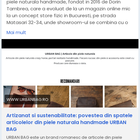
piele naturala handmade, fondat in 2016 de Dorin
Tambrea, care a evoluat de la un magazin online mic
la un concept store fizic in Bucuresti, pe strada
Matasari 32-34, unde showroom-ul se combina cu o
cafenea si cu ateliere saptamanale de coasere
Mai mult
deschise publicului. Brandul produce rucsacuri, genti,
portofele, portcarduri, agende, curele, bratari, tocuri
pentru ochelari si alte accesorii din piele naturala,
cusute manual, in mare parte in Romania. Din 2022,
aproximativ 50% din productia URBAN BAG este
fabricata local, obiectivul declarat pentru perioada
2025 si ulterior fiind cresterea acestui procent.
https://www.urbanbag.ro/blog/artizanat/artizanat-
sustenabilitate-piele-naturala-handmade-urban-
WWW.URBANBAG.RO
bag
Artizanat si sustenabilitate: povestea din spatele
articolelor din piele naturala handmade URBAN
BAG
URBAN BAG este un brand romanesc de articole din piele