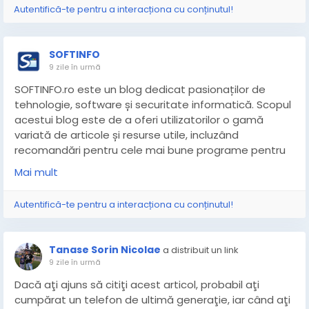
Autentifică-te pentru a interacționa cu conținutul!
SOFTINFO
9 zile în urmă
SOFTINFO.ro este un blog dedicat pasionaților de
tehnologie, software și securitate informatică. Scopul
acestui blog este de a oferi utilizatorilor o gamă
variată de articole și resurse utile, incluzând
recomandări pentru cele mai bune programe pentru
PC, licențe gratuite disponibile prin promoții externe,
Mai mult
giveaway-uri exclusive și discounturi la achiziționarea
de software, toate furnizate prin parteneriate cu
Autentifică-te pentru a interacționa cu conținutul!
dezvoltatori de software.
De-a lungul timpului, blogul s-a consolidat ca o sursă
Tanase Sorin Nicolae
a distribuit un link
de încredere de informații pentru utilizatori, oferind nu
9 zile în urmă
doar sfaturi și soluții practice, dar și o gamă largă de
Dacă aţi ajuns să citiţi acest articol, probabil aţi
resurse gratuite care pot fi folosite legal, contribuind
cumpărat un telefon de ultimă generaţie, iar când aţi
astfel la dezvoltarea și îmbunătățirea experienței IT a