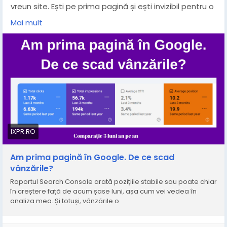
vreun site. Ești pe prima pagină și ești invizibil pentru o
parte din oamenii care caută exact ce oferi tu.
Mai mult
Am scris un articol pe tema asta. E pe scurt mai jos,
dar îl găsești și aici:
https://ixpr.ro/prima-pagina-
google-vanzari-scad/
IXPR.RO
Am prima pagină în Google. De ce scad
vânzările?
Raportul Search Console arată pozițiile stabile sau poate chiar
în creștere față de acum șase luni, așa cum vei vedea în
analiza mea. Și totuși, vânzările o