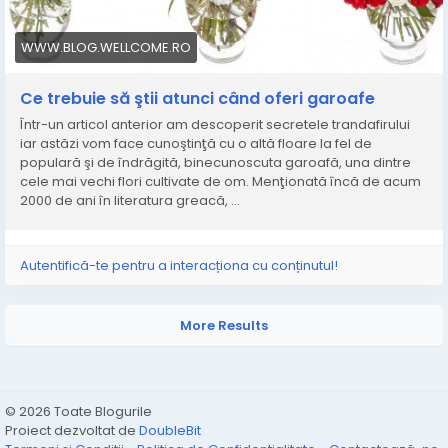
WWW.BLOG.WELLCOME.RO
Ce trebuie să ştii atunci când oferi garoafe
Într-un articol anterior am descoperit secretele trandafirului
iar astăzi vom face cunoştinţă cu o altă floare la fel de
populară şi de îndrăgită, binecunoscuta garoafă, una dintre
cele mai vechi flori cultivate de om. Menţionată încă de acum
2000 de ani în literatura greacă, ...
Autentifică-te pentru a interacționa cu conținutul!
More Results
© 2026 Toate Blogurile
Proiect dezvoltat de
DoubleBit