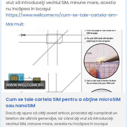
vrut să introduceţi vechiul SIM, minune mare, acesta
comunității.
nu încăpea în locaşul
https://softinfo.ro/
https://www.wellcome.ro/cum-se-taie-cartela-sim-
pentru-a-obtine-microsim-sau-nanosim
Mai mult
WWW.WELLCOME.RO
Cum se taie cartela SIM pentru a obţine microSIM
sau nanoSIM
Dacă aţi ajuns să citiţi acest articol, probabil aţi cumpărat un
telefon de ultimă generaţie, iar când aţi vrut să introduceţi
vechiul SIM, minune mare, acesta nu încăpea în locaşul