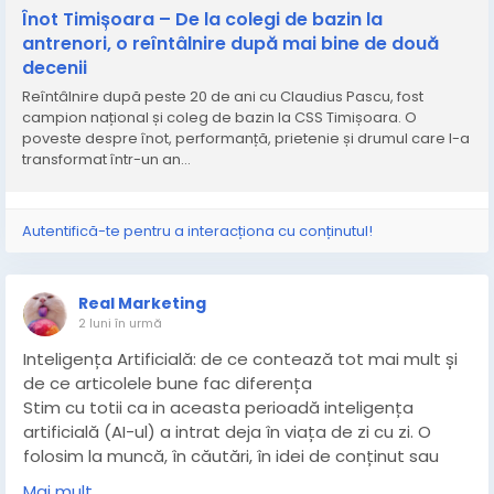
Înot Timișoara – De la colegi de bazin la
antrenori, o reîntâlnire după mai bine de două
decenii
Reîntâlnire după peste 20 de ani cu Claudius Pascu, fost
campion național și coleg de bazin la CSS Timișoara. O
poveste despre înot, performanță, prietenie și drumul care l-a
transformat într-un an…
Autentifică-te pentru a interacționa cu conținutul!
Real Marketing
2 luni în urmă
Inteligența Artificială: de ce contează tot mai mult și
de ce articolele bune fac diferența
Stim cu totii ca in aceasta perioadă inteligența
artificială (AI-ul) a intrat deja în viața de zi cu zi. O
folosim la muncă, în căutări, în idei de conținut sau
chiar pentru a înțelege mai repede informații
Mai mult