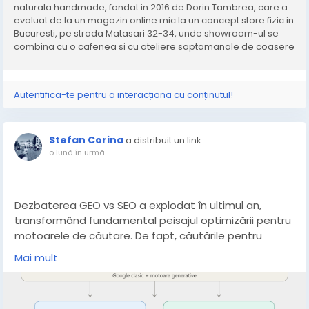
naturala handmade, fondat in 2016 de Dorin Tambrea, care a
evoluat de la un magazin online mic la un concept store fizic in
Bucuresti, pe strada Matasari 32-34, unde showroom-ul se
combina cu o cafenea si cu ateliere saptamanale de coasere
deschise publicului.
Autentifică-te pentru a interacționa cu conținutul!
Stefan Corina
a distribuit un link
o lună în urmă
Dezbaterea GEO vs SEO a explodat în ultimul an,
transformând fundamental peisajul optimizării pentru
motoarele de căutare. De fapt, căutările pentru
acești termeni noi au crescut dramatic în ultimele luni,
Mai mult
iar conform datelor Semrush, peste 13% din căutările
Google din 2025 declanșează acum o prezentare
generată de AI, dublându-se față de începutul anului.