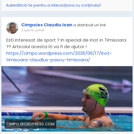
Autentifică-te pentru a interacționa cu conținutul!
Cimpoies Claudiu Ioan
a distribuit un link
2 luni în urmă
Esti interesat de sport ? In special de inot in Timisoara
?? Articolul acesta iti va fi de ajutor !
https://cimpo.wordpress.com/2026/06/17/inot-
timisoara-claudius-pascu-timisoara/
CIMPO.WORDPRESS.COM