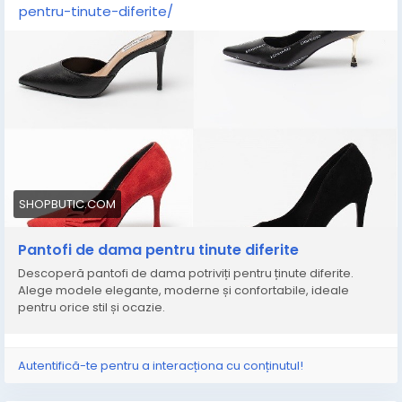
pentru-tinute-diferite/
SHOPBUTIC.COM
Pantofi de dama pentru tinute diferite
Descoperă pantofi de dama potriviți pentru ținute diferite.
Alege modele elegante, moderne și confortabile, ideale
pentru orice stil și ocazie.
Autentifică-te pentru a interacționa cu conținutul!