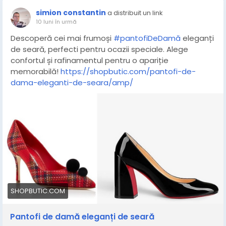
simion constantin
a distribuit un link
10 luni în urmă
Descoperă cei mai frumoși
#pantofiDeDamă
eleganți
de seară, perfecti pentru ocazii speciale. Alege
confortul și rafinamentul pentru o apariție
memorabilă!
https://shopbutic.com/pantofi-de-
dama-eleganti-de-seara/amp/
SHOPBUTIC.COM
Pantofi de damă eleganți de seară