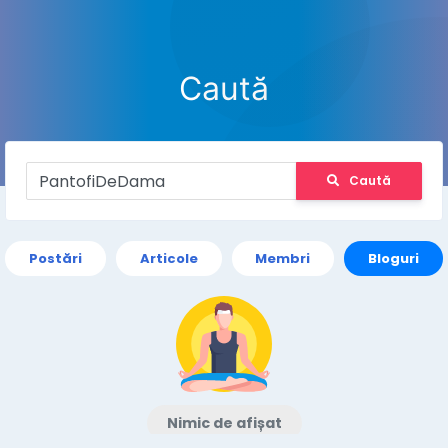
Caută
Caută
Postări
Articole
Membri
Bloguri
Nimic de afișat