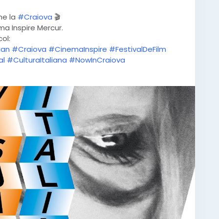
ine la
#Craiova
🎬
ema Inspire Mercur.
ol:
ian
#Craiova
#CinemaInspire
#FestivalDeFilm
al
#CulturaItaliana
#NowInCraiova
entCraiova
li-italiane-2026-cele-mai-noi.html