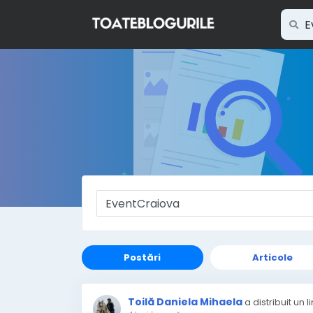
Postări
Articole
Toilă Daniela Mihaela
a distribuit un l