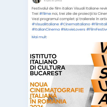
4 luni în urmă
Festivalul de film italian Visuali Italiane rev
Trei
#filme
noi, trei zile de proiecții la Cin
Vezi programul complet și trailerele în artic
#VisualiItaliane
#CinemaItaliano
#FilmItal
#ItalianCinema
#MovieLovers
#FilmFestiv
#CinemaContemporan
#ArtaFilmului
#Ev
Mai mult
https://www.mihaelatoila.ro/2026/03/visua