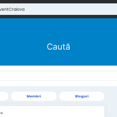
Caută
Membri
Bloguri
ink