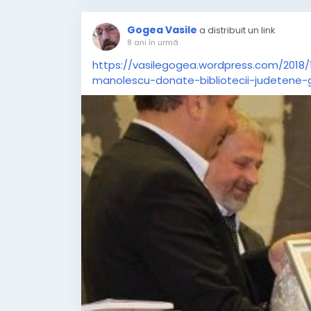
Gogea Vasile
a distribuit un link
8 ani în urmă
https://vasilegogea.wordpress.com/2018/1
manolescu-donate-bibliotecii-judetene-