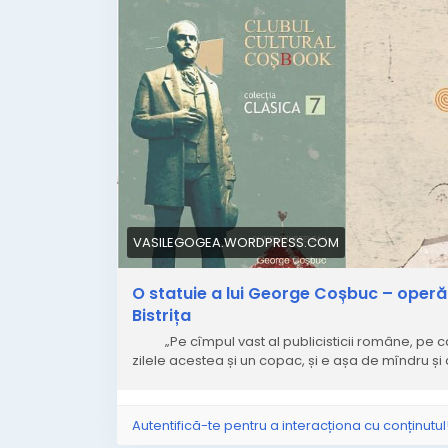
VASILEGOGEA.WORDPRESS.COM
O statuie a lui George Coșbuc – operă 
Bistrița
„Pe cîmpul vast al publicisticii române, pe care
zilele acestea și un copac, și e așa de mîndru și 
Autentifică-te pentru a interacționa cu conținutul