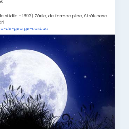
nk
 idile - 1893) Zările, de farmec pline, Strălucesc
ri
ara-de-george-cosbuc