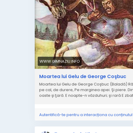
WWW.GIMNAZIU.INFO
Moartea lui Gelu de George Coşbuc
Moartea lui Gelu de George Coşbuc (Baladă) Răz
pe cal, de durere, Pe marginea apei. Şi piere. Di
oaste şi ţară. E noapte-n văzduhuri; şi rară E zbat
Autentifică-te pentru a interacționa cu conținutul