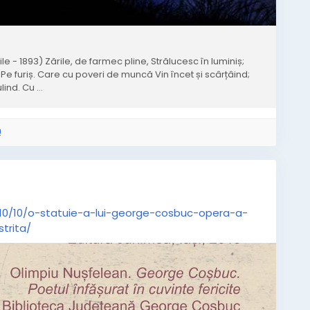
- 1893) Zările, de farmec pline, Strălucesc în luminiș;
 Pe furiș. Care cu poveri de muncă Vin încet și scârțâind;
ind. Cu ...
!
/10/10/o-statuie-a-lui-george-cosbuc-opera-a-
strita/