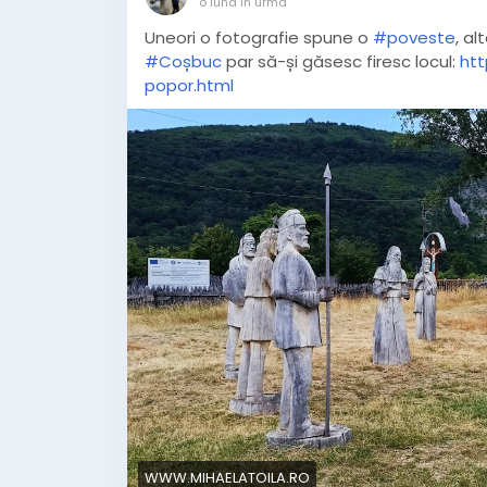
o lună în urmă
Uneori o fotografie spune o
#poveste
, a
#Coșbuc
par să-și găsesc firesc locul:
htt
popor.html
WWW.MIHAELATOILA.RO