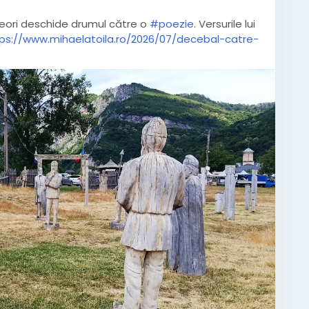
lteori deschide drumul către o
#poezie
. Versurile lui
ps://www.mihaelatoila.ro/2026/07/decebal-catre-