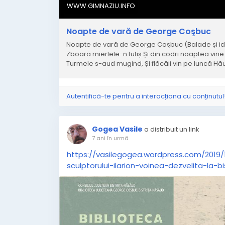
WWW.GIMNAZIU.INFO
Noapte de vară de George Coşbuc
Noapte de vară de George Coşbuc (Balade și idile 
Zboară mierlele-n tufiș Și din codri noaptea vine
Turmele s-aud mugind, Și flăcăii vin pe luncă Hăul
Autentifică-te pentru a interacționa cu conținutul
Gogea Vasile
a distribuit un link
7 ani în urmă
https://vasilegogea.wordpress.com/2019
sculptorului-ilarion-voinea-dezvelita-la-bi