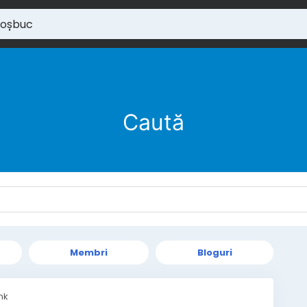
Caută
Membri
Bloguri
ink