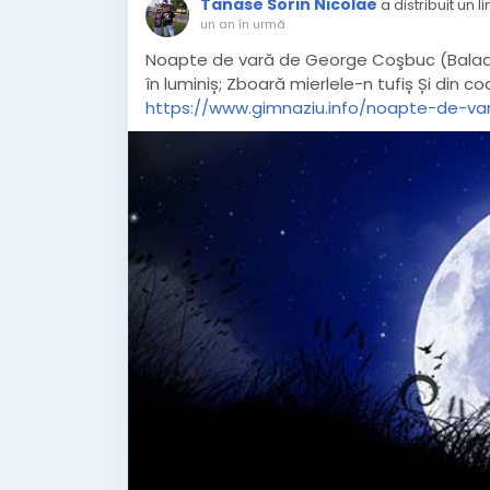
Tanase Sorin Nicolae
a distribuit un li
un an în urmă
Noapte de vară de George Coşbuc (Balade și
în luminiș; Zboară mierlele-n tufiș Și din cod
https://www.gimnaziu.info/noapte-de-v