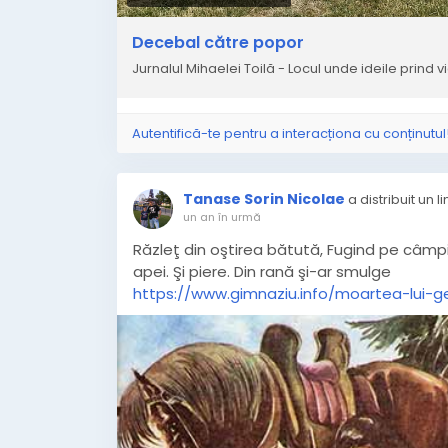
Decebal către popor
Jurnalul Mihaelei Toilă - Locul unde ideile prind v
Autentifică-te pentru a interacționa cu conținutul
Tanase Sorin Nicolae
a distribuit un li
un an în urmă
Răzleţ din oştirea bătută, Fugind pe câmp
apei. Şi piere. Din rană şi-ar smulge
https://www.gimnaziu.info/moartea-lui-