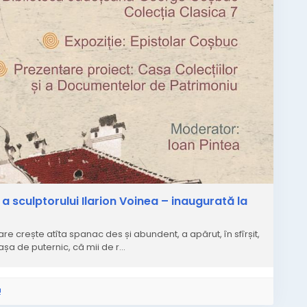
a sculptorului Ilarion Voinea – inaugurată la
 crește atîta spanac des și abundent, a apărut, în sfîrșit,
așa de puternic, că mii de r…
!