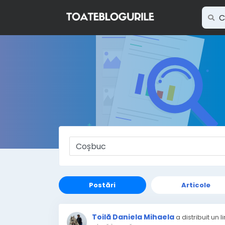
Postări
Articole
Toilă Daniela Mihaela
a distribuit un l