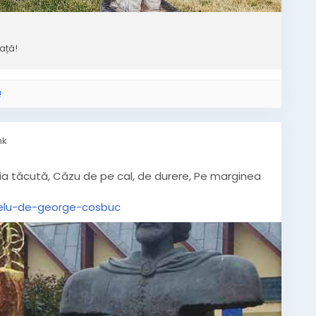
iață!
!
nk
ia tăcută, Căzu de pe cal, de durere, Pe marginea
gelu-de-george-cosbuc