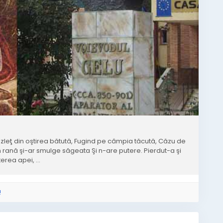
leţ din oştirea bătută, Fugind pe câmpia tăcută, Căzu de
n rană şi-ar smulge săgeata Şi n-are putere. Pierdut-a şi
erea apei, ...
!