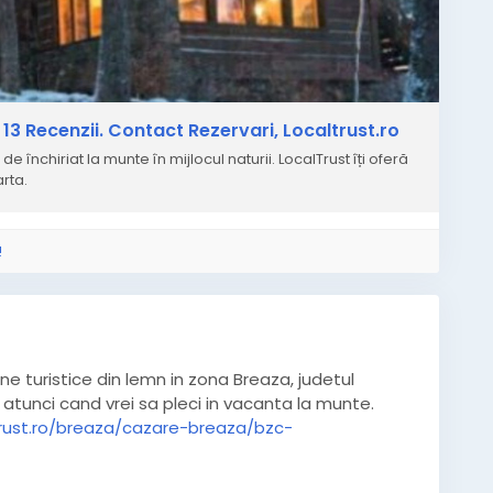
13 Recenzii. Contact Rezervari, Localtrust.ro
chiriat la munte în mijlocul naturii. LocalTrust îți oferă
rta.
!
ne turistice din lemn in zona Breaza, judetul
 atunci cand vrei sa pleci in vacanta la munte.
trust.ro/breaza/cazare-breaza/bzc-