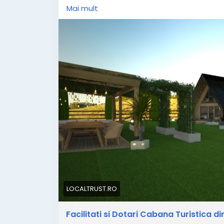
Mai mult
#cabanabreaza
#cazarebreaza
#Breaza
#cabanebreaza
#BreazadeSus
#Breaza
#Munte
#munteprahova
#munteromani
#cabanadeinchiriat
#cazarecabana
#ca
#vilabreaza
#vremeabreaza
LOCALTRUST.RO
Facilitati si Dotari Cabana Turistica d