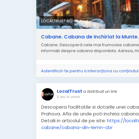
LOCALTRUST.RO
Cabane. Cabana de Inchiriat la Munte. 
Cabane. Descoperă cele mai frumoase cabane de în
informații despre cabana disponibila. Adresa, Ha
Autentifică-te pentru a interacționa cu conținutul
LocalTrust
a distribuit un link
3 ani în urmă
Descopera facilitatile si dotarile unei caba
Prahova. Afla de unde poti inchiria cabana
Detalii in articolul de pe site:
https://local
cabane/cabana-din-lemn-cbr