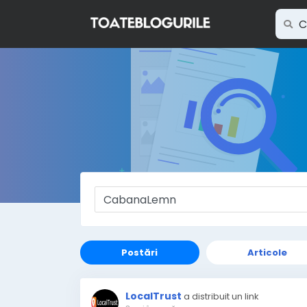
Postări
Articole
LocalTrust
a distribuit un link