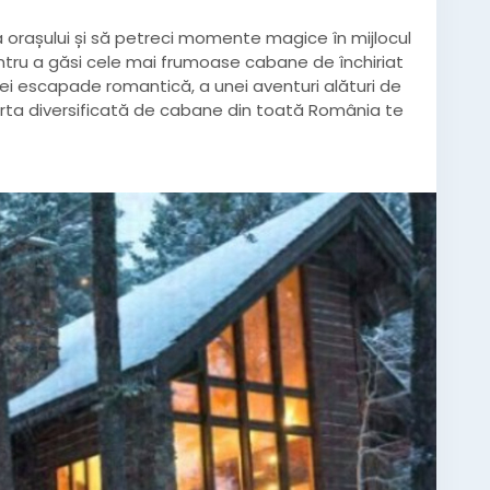
a orașului și să petreci momente magice în mijlocul
pentru a găsi cele mai frumoase cabane de închiriat
nei escapade romantică, a unei aventuri alături de
ferta diversificată de cabane din toată România te
ana pe site:
https://localtrust.ro/cabane
unte
#cabanalemn
#cabanacuciubar
banaaframe
#AFrame
#cabanadelux
caltrust
#vacanta
#travel
#MuntiiBucegi
a
#recomandare