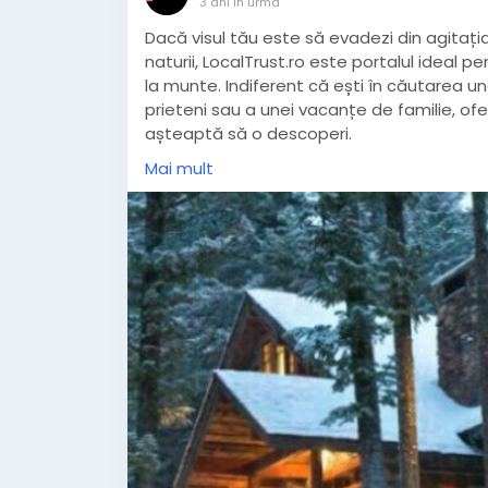
3 ani în urmă
Dacă visul tău este să evadezi din agitați
naturii, LocalTrust.ro este portalul ideal 
la munte. Indiferent că ești în căutarea u
prieteni sau a unei vacanțe de familie, o
așteaptă să o descoperi.
✅ Toate informatiile depre rezervare cab
Mai mult
#cabane
#cabanadeinchiriat
#cabanam
#cabanacupiscina
#cabanaromania
#ca
#cabaneromania
#Localtrust
#CabaneLo
#Romania
#MuntiiCarpati
#cazarecaban