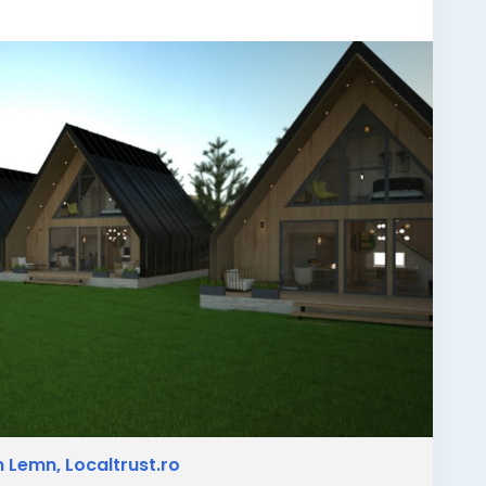
#BreazaPrahova
#BreazaRomania
#TurismBreaza
deJos
#Nistoresti
#LiceulMilitar
#cabanamunte
a
#vacantabreaza
#travel
#turism
#turistinfo
banadelux
#cabanalemn
#cabanaAframe
in Lemn, Localtrust.ro