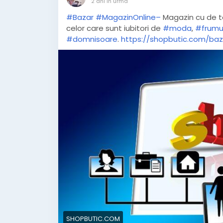
2 ani în urmă
#Bazar
#MagazinOnline–
Magazin cu de to
celor care sunt iubitori de
#moda
,
#frumu
#domnisoare
.
https://shopbutic.com/ba
SHOPBUTIC.COM