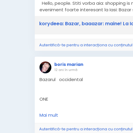
Hello, people. Stiti vorba aia: shopping is
eveniment foarte interesant la Iasi: Bazar 
korydeea: Bazar, baaazar: maine! La I
Autentifică-te pentru a interacționa cu conținutul
boris marian
12 ani în urmă
Bazarul occidental
ONE
Mai mult
Roșul e fată, albastrul - șofer,
Autentifică-te pentru a interacționa cu conținutul