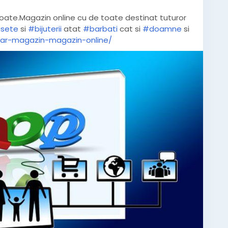
ate.Magazin online cu de toate destinat tuturor
sete
si
#bijuterii
atat
#barbati
cat si
#doamne
si
zar-magazin-magazin-online/