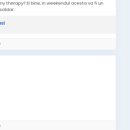
 my therapy? Ei bine, in weekendul acesta va fi un
solidar.
asi
!
!