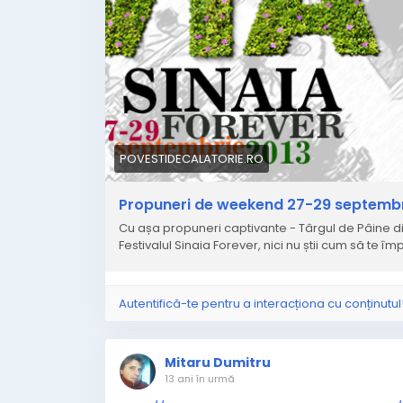
harnic lucrează
sluga lui Nietzsche,
frate, cumnat sau amant
Berenicei.
POVESTIDECALATORIE.RO
Propuneri de weekend 27-29 septembr
Cu așa propuneri captivante - Târgul de Pâine din
Festivalul Sinaia Forever, nici nu știi cum să te împ
TWO
Autentifică-te pentru a interacționa cu conținutul
O tragedie greacă se petrece
Mitaru Dumitru
Pe strada Străduinței –zece,
13 ani în urmă