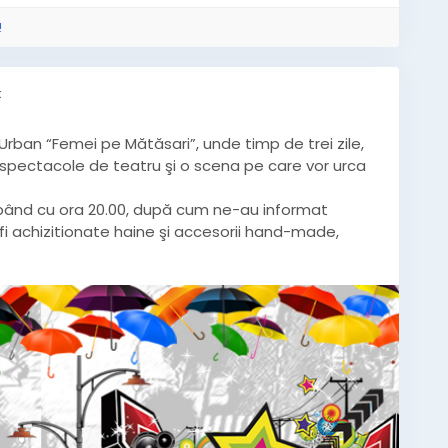
!
k
Urban “Femei pe Mătăsari”, unde timp de trei zile,
s, spectacole de teatru şi o scena pe care vor urca
epând cu ora 20.00, după cum ne-au informat
 fi achizitionate haine şi accesorii hand-made,
la bazarul dedicat evenimentului.
puneri-de-weekend-27-29-septembrie-2013/