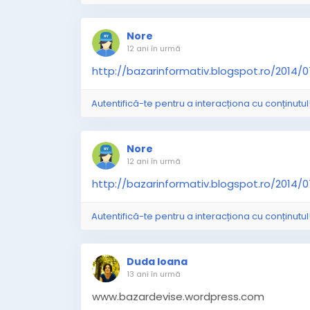
Alb este îngerul care ne lugeră,
Nore
12 ani în urmă
Are-un hanger, ceafa de fier,
http://bazarinformativ.blogspot.ro/2014/
Imperiul se duce precum o
Autentifică-te pentru a interacționa cu conținutul
scândură.
Nore
12 ani în urmă
Herzog- portar la ASTORIA-MORIA,
http://bazarinformativ.blogspot.ro/2014/
Astfel se scrie istoria-gloria,
Autentifică-te pentru a interacționa cu conținutul
Unde nu-i nimeni, nici moarte nu este,
Duda Ioana
13 ani în urmă
www.bazardevise.wordpress.com
Stai în genunchi și citește