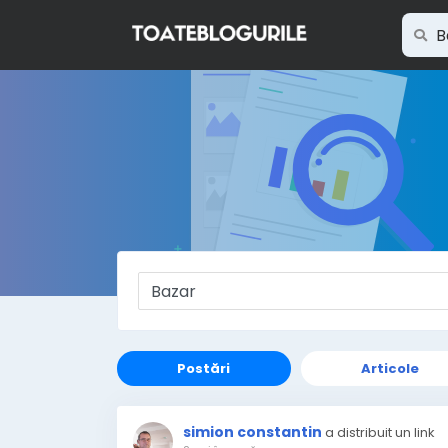
Postări
Articole
simion constantin
a distribuit un link