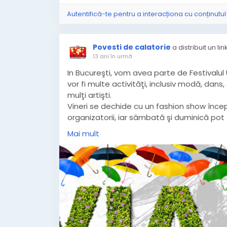
Aveste.
Autentifică-te pentru a interacționa cu conținutul
Nimic nu se poate certifica,
Povesti de calatorie
a distribuit un lin
13 ani în urmă
Marea durere, moartea cuiva,
In Bucureşti, vom avea parte de Festivalul 
vor fi multe activităţi, inclusiv modă, dan
mulţi artişti.
Totul e-n basme lacrimogene,
Vineri se dechide cu un fashion show înc
organizatorii, iar sâmbată şi duminică pot
suveniruri, delicatese bio şi alte obiecte 
Mai mult
O, Imogene, o, Magdalene,
Detalii:
http://povestidecalatorie.ro/pro
Ce fericire, ce scumpă lacrimă,
viața de dincolo , fără de
cratimă,