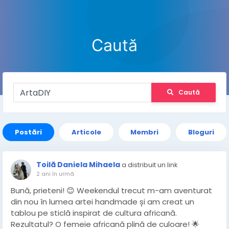
Caută
Caută
Postări
Articole
Membri
Bloguri
Toilă Daniela Mihaela
a distribuit un link
2 ani în urmă
Bună, prieteni! 😊 Weekendul trecut m-am aventurat
din nou în lumea artei handmade și am creat un
tablou pe sticlă inspirat de cultura africană.
Rezultatul? O femeie africană plină de culoare! 🌟