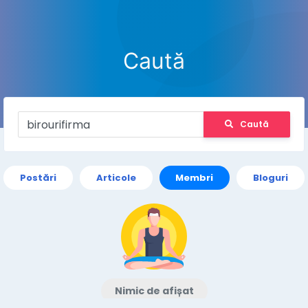
Caută
Caută
Postări
Articole
Membri
Bloguri
Nimic de afișat