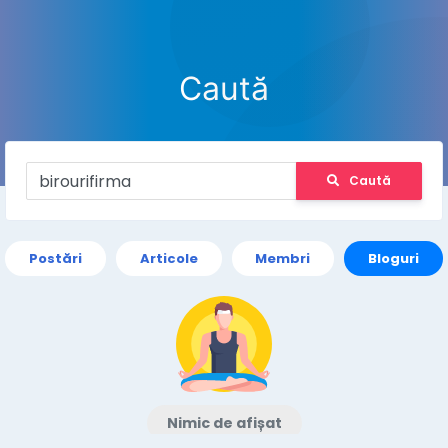
Caută
Caută
Postări
Articole
Membri
Bloguri
Nimic de afișat