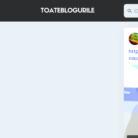
htt
cau