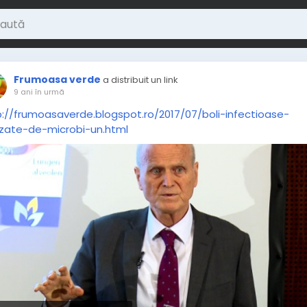
Frumoasa verde
a distribuit un link
9 ani în urmă
p://frumoasaverde.blogspot.ro/2017/07/boli-infectioase-
zate-de-microbi-un.html