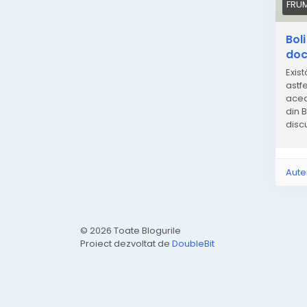
FRU
Bol
doc
Exis
astf
acea 
din 
disc
post
deja 
cimen
Aute
Indu
căci 
posi
pato
© 2026 Toate Blogurile
Proiect dezvoltat de
DoubleBit