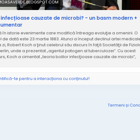
MOASAVERDE.BLOGSPOT.COM
i infecțioase cauzate de microbi? - un basm modern +
umentar
tă în istorie evenimente care modifică întreaga evoluţie a omenirii. O
el de dată este 23 martie 1883. Atunci a început declinul artei medicale
zi, Robert Koch a ţinut celebrul său discurs în faţă Societăţii de Fizio
Berlin, unde a prezentat „agentul patogen al tuberculozei”. Cu acest
urs, Koch a cimentat „teoria bolilor infecţioase cauzate de microbi”,
ulată de Louis Pasteur. Chiar dacă în acea perioadă Pasteur însuși a
îndoieli în privința propriei teorii a germenilor, experimentele lui Koc
tat concepţia apariţiei bolilor printr-un atac din exterior al bacteriilo
ntifică-te pentru a interacționa cu conținutul!
stria chimică a identificat imediat potenţialul oferit de această conce
dacă un microb venit din exterior ar fi cauza bolii, atunci, în mod logic,
bil să se combată boala printr-un medicament care să atace acel „
gen”. Începuse era industriei farmaceutice.
Termeni și Condi