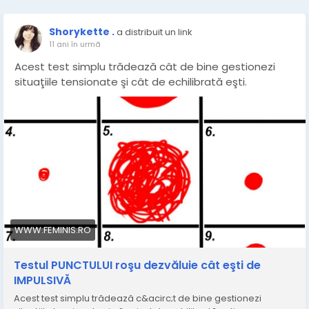
Shorykette .
a distribuit un link
11 ani în urmă
Acest test simplu trădează cât de bine gestionezi
situaţiile tensionate şi cât de echilibrată eşti.
WWW.FEMINIS.RO
Testul PUNCTULUI roşu dezvăluie cât eşti de
IMPULSIVĂ
Acest test simplu trădează c&acirc;t de bine gestionezi