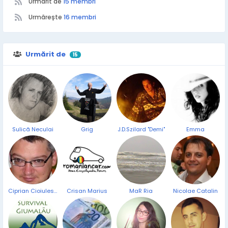
Urmarit de
15 membri
Urmărește
16 membri
Urmărit de
15
Sulică Neculai
Grig
J.D.Szilard "Demi"
Emma
Ciprian Cioiulescu
Crisan Marius
MaR Ria
Nicolae Catalin