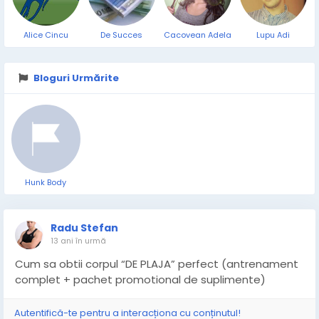
Alice Cincu
De Succes
Cacovean Adela
Lupu Adi
Bloguri Urmărite
Hunk Body
Radu Stefan
13 ani în urmă
Cum sa obtii corpul “DE PLAJA” perfect (antrenament
complet + pachet promotional de suplimente)
Autentifică-te pentru a interacționa cu conținutul!