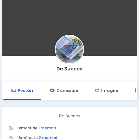
De Succes
Postări
Conexiuni
Imagini
De Succes
Urmarit de
1 membri
Urmărește
2 membri