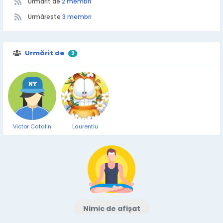
Urmarit de
2 membri
Urmărește
3 membri
Urmărit de
2
Victor Catalin
Laurentiu
Nimic de afișat