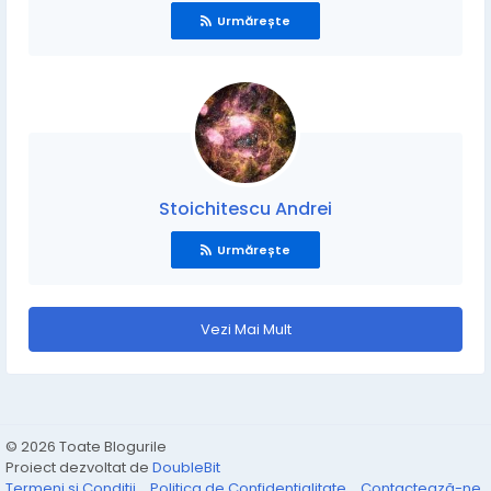
Urmărește
Stoichitescu Andrei
Urmărește
Vezi Mai Mult
© 2026 Toate Blogurile
Proiect dezvoltat de
DoubleBit
Termeni și Condiții
Politica de Confidențialitate
Contactează-ne