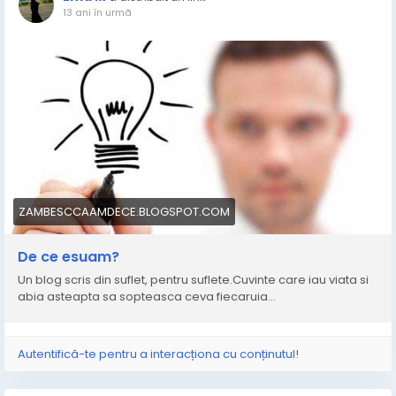
13 ani în urmă
ZAMBESCCAAMDECE.BLOGSPOT.COM
De ce esuam?
Un blog scris din suflet, pentru suflete.Cuvinte care iau viata si
abia asteapta sa sopteasca ceva fiecaruia...
Autentifică-te pentru a interacționa cu conținutul!