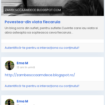
ZAMBESCCAAMDECE.BLOGSPOT.COM
Povestea-din viata fiecaruia
Un blog scris din suflet, pentru suflete.Cuvinte care iau viata si
abia asteapta sa sopteasca ceva fiecaruia...
Autentifică-te pentru a interacționa cu conținutul!
Ema M
13 ani în urmă
http://zambesccaamdece.blogspot.ro/
Autentifică-te pentru a interacționa cu conținutul!
Ema M