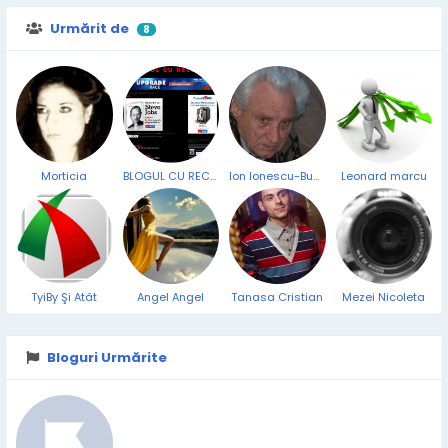
Urmărit de
8
Morticia
BLOGUL CU RECLAME
Ion Ionescu-Bucovu
Leonard marcu
TyiBy Şi Atât
Angel Angel
Tanasa Cristian
Mezei Nicoleta
Bloguri Urmărite