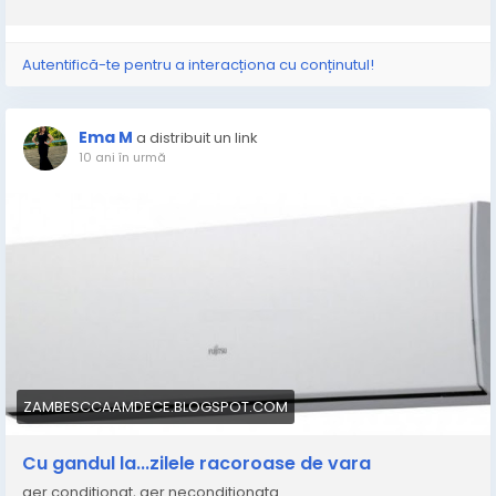
Autentifică-te pentru a interacționa cu conținutul!
Ema M
a distribuit un link
10 ani în urmă
ZAMBESCCAAMDECE.BLOGSPOT.COM
Cu gandul la...zilele racoroase de vara
aer conditionat, aer neconditionata