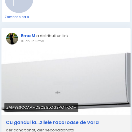
Zambesc ca am de ce
Ema M
a distribuit un link
10 ani în urmă
ZAMBESCCAAMDECE.BLOGSPOT.COM
Cu gandul la...zilele racoroase de vara
aer conditionat, aer neconditionata