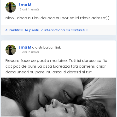
Ema M
13 ani în urmă
Nico....daca nu imi dai acc nu pot sa iti trimit adresa:))
Autentifică-te pentru a interacționa cu conținutul!
Ema M
a distribuit un link
13 ani în urmă
Fiecare face ce poate mai bine. Toti isi doresc sa fie
cat pot de buni. La asta lucreaza toti oamenii, chiar
daca uneori nu pare. Nu asta iti doresti si tu?