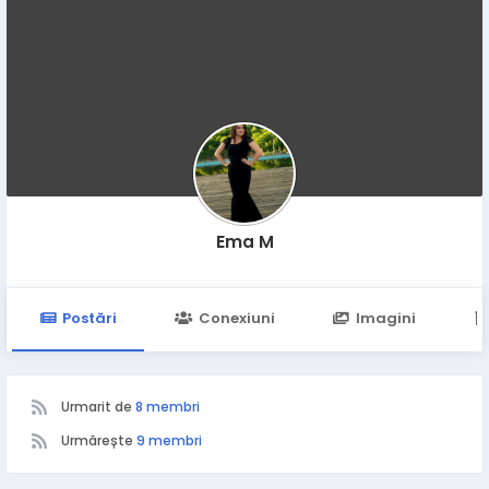
Ema M
Postări
Conexiuni
Imagini
Urmarit de
8 membri
Urmărește
9 membri