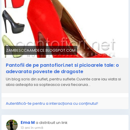
ZAMBESCCAAMDECE.BLOGSPOT.COM
Pantofii de pe pantofiori.net si picioarele tale: o
adevarata poveste de dragoste
Un blog scris din suflet, pentru suflete.Cuvinte care iau viata si
abia asteapta sa sopteasca ceva fiecaruia...
Autentifică-te pentru a interacționa cu conținutul!
Ema M
a distribuit un link
13 ani în urmă