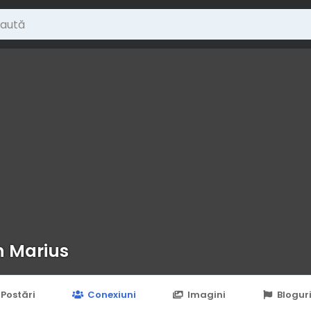
 Marius
Postări
Conexiuni
Imagini
Blogur