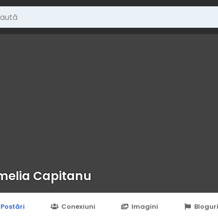
elia Capitanu
Postări
Conexiuni
Imagini
Blogur