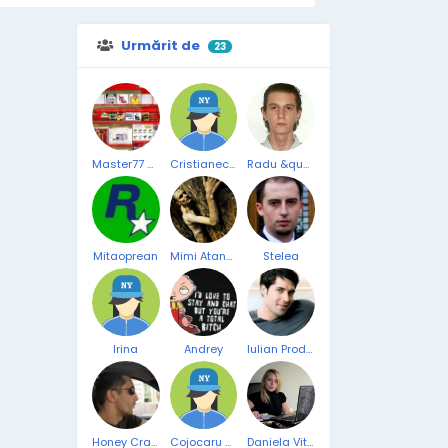
Urmărit de
23
Master77 master
Cristianechitei
Radu &quot;Slims&quot; Vlad
Mitaoprean
Mimi Atanasiu
Stelea
Irina
Andrey
Iulian Prodea
Honey Cramariuc
Cojocaru Claudiu
Daniela Vitelaru