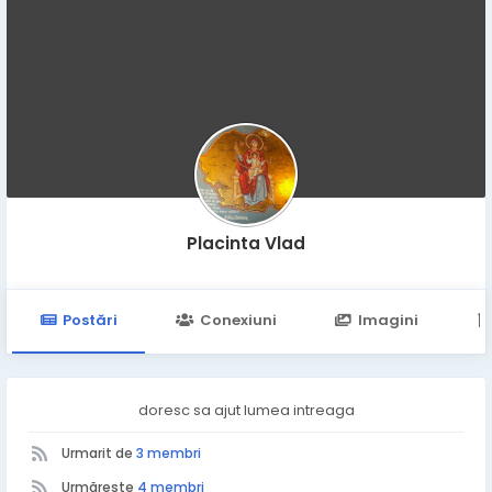
Placinta Vlad
Postări
Conexiuni
Imagini
doresc sa ajut lumea intreaga
Urmarit de
3 membri
Urmărește
4 membri