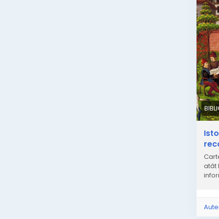
BIBL
Ist
rec
Cart
atât 
info
Aute