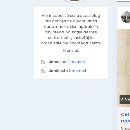
Am început să scriu acest blog
din dorinţa de a populariza
cartea, noile titluri apărute în
bibliotecă, noutăţile despre
scriitori, cât şi activităţile
organizate de biblioteca pentru
toţi utilizatorii noştri. Fac cu
Mai mult
plăcere munca de bibliotecar,
meserie de care sunt mândră.
Urmarit de
1 membri
Mi-aş dori să găsesc cât mai
mulţi prieteni virtuali cărora să le
Urmărește
2 membri
placă lectura, filmele sau tot ce
ţine de cultură, spirit şi suflet.
BIBL
Cel
rec
Vrea