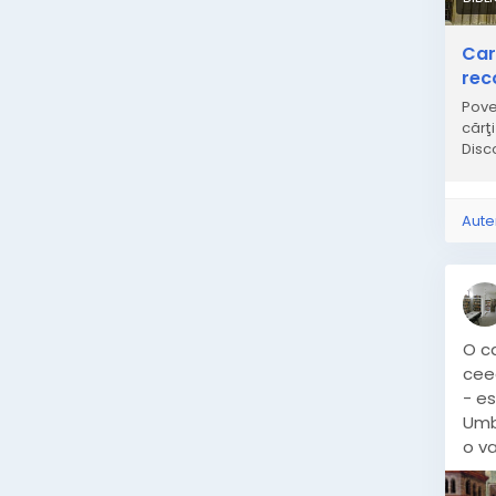
Car
rec
Pove
cărţ
Disc
Aute
O c
cee
- es
Umb
o va