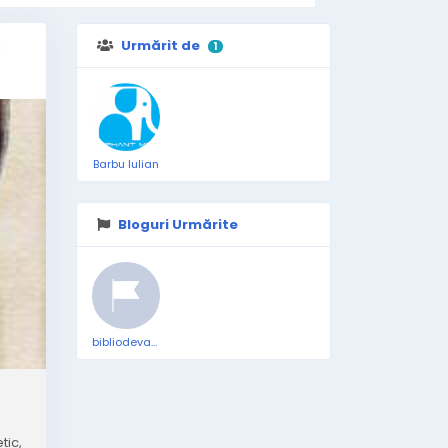
Urmărit de
k
1
Barbu Iulian
Bloguri Urmărite
bibliodevafiliala3
tic,