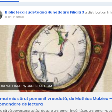
Biblioteca Judeteana Hunedoara Filiala 3
a distribuit un lin
11 ani în urmă
IODEVAFILIALA3.WORDPRESS.COM
 mai mic sărut pomenit vreodată, de Mathias Malzieu –
omandare de lectură
u să vă povestesc astăzi despre un roman încântător, un roman-poe