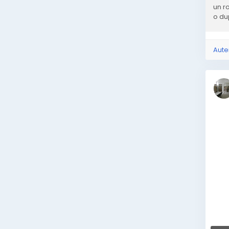
un r
o du
Aute