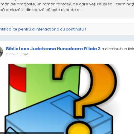
oman de dragoste, un roman fantasy, pe care veţi reuşi să-l terminaţi 
pă amiază şi din cauză că este uşor de c…
ntifică-te pentru a interacționa cu conținutul!
Biblioteca Judeteana Hunedoara Filiala 3
a distribuit un lin
11 ani în urmă