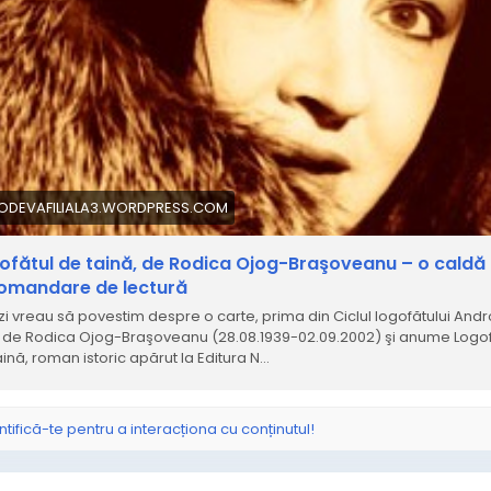
IODEVAFILIALA3.WORDPRESS.COM
ofătul de taină, de Rodica Ojog-Braşoveanu – o caldă
omandare de lectură
zi vreau să povestim despre o carte, prima din Ciclul logofătului Andr
s de Rodica Ojog-Braşoveanu (28.08.1939-02.09.2002) şi anume Logof
aină, roman istoric apărut la Editura N…
ntifică-te pentru a interacționa cu conținutul!