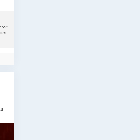
ere?
ltat
k
ul