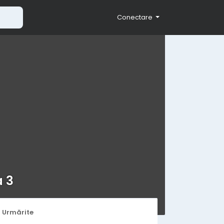
Conectare
a 3
i Urmărite