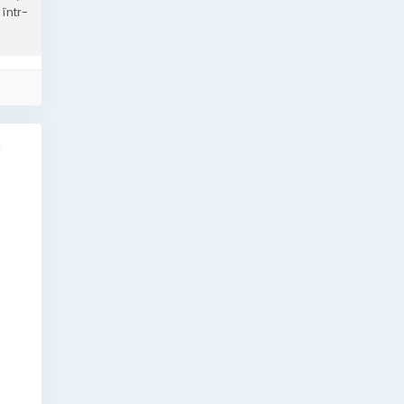
într-
k