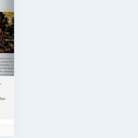
–
fer