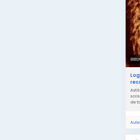
BIBL
Log
rec
Astă
scri
de t
Aute