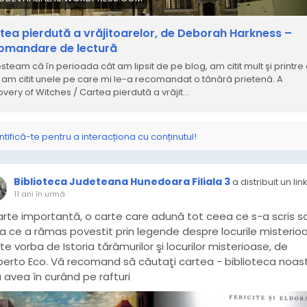
tea pierdută a vrăjitoarelor, de Deborah Harkness –
omandare de lectură
steam că în perioada cât am lipsit de pe blog, am citit mult şi printre 
i am citit unele pe care mi le-a recomandat o tânără prietenă. A
overy of Witches / Cartea pierdută a vrăjit…
ntifică-te pentru a interacționa cu conținutul!
Biblioteca Judeteana Hunedoara Filiala 3
a distribuit un lin
11 ani în urmă
arte importantă, o carte care adună tot ceea ce s-a scris s
a ce a rămas povestit prin legende despre locurile misterio
te vorba de Istoria tărâmurilor şi locurilor misterioase, de
erto Eco. Vă recomand să căutaţi cartea - biblioteca noas
 avea în curând pe rafturi