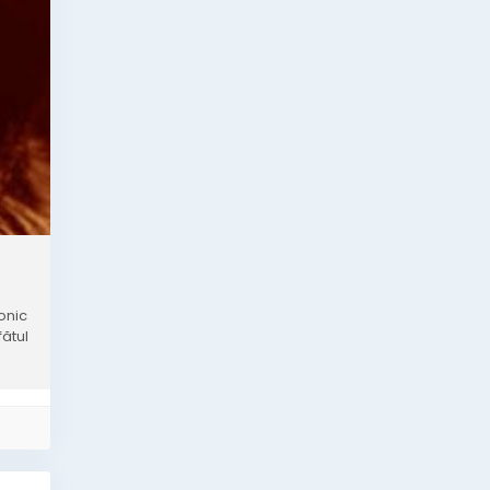
onic
ătul