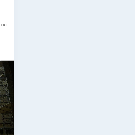
k
l cu
sau