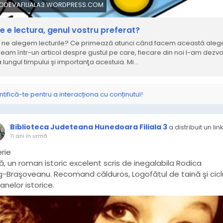
IODEVAFILIALA3.WORDPRESS.COM
e e lectura, genul vostru preferat?
ne alegem lecturile? Ce primează atunci când facem această aleg
eam într-un articol despre gustul pe care, fiecare din noi l-am dezvo
 lungul timpului şi importanţa acestuia. Mi…
ntifică-te pentru a interacționa cu conținutul!
Biblioteca Judeteana Hunedoara Filiala 3
a distribuit un lin
11 ani în urmă
rie
, un roman istoric excelent scris de inegalabila Rodica
g-Braşoveanu. Recomand călduros, Logofătul de taină şi cicl
nelor istorice.