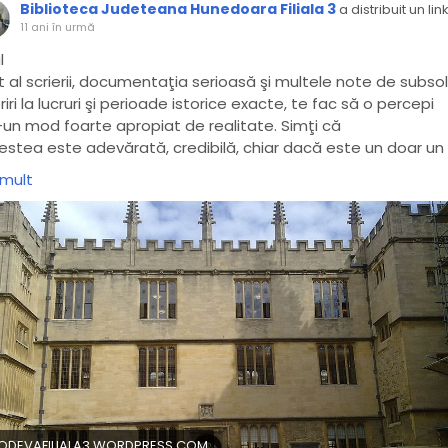
Biblioteca Judeteana Hunedoara Filiala 3
a distribuit un lin
11 ani în urmă
l
t al scrierii, documentaţia serioasă şi multele note de subso
riri la lucruri şi perioade istorice exacte, te fac să o percepi
-un mod foarte apropiat de realitate. Simţi că
estea este adevărată, credibilă, chiar dacă este un doar un
tasy
 mult
te bun. Crezi că pot exista printre noi, suferind de mutaţii
tice, cei care ar putea trăi veşnic, care ar putea fermeca 
ricine. O poveste cu vampiri şi vrăjitoare pentru aceia care
esc calitatea pe lângă imaginaţie!
IODEVAFILIALA3.WORDPRESS.COM