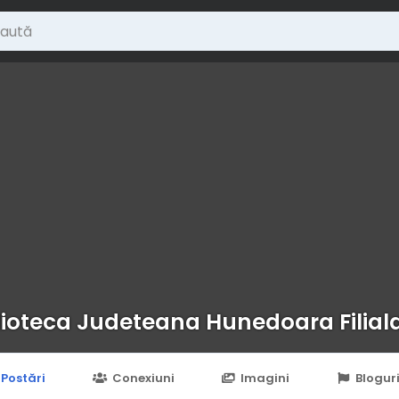
lioteca Judeteana Hunedoara Filial
Postări
Conexiuni
Imagini
Blogur