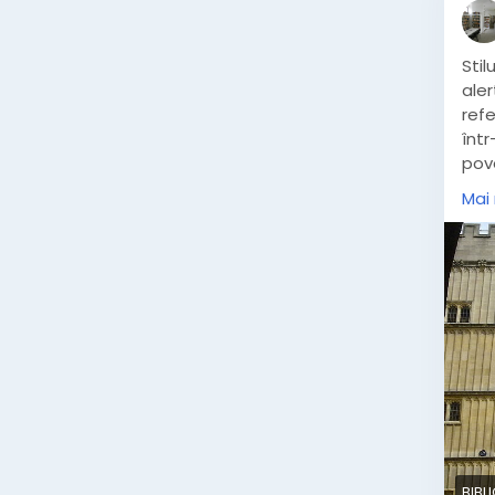
Stilu
aler
refe
într
pov
fan
Mai
foar
gene
vrăji
pe o
iub
BIBL