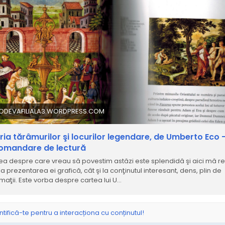
IODEVAFILIALA3.WORDPRESS.COM
oria tărâmurilor şi locurilor legendare, de Umberto Eco 
omandare de lectură
ea despre care vreau să povestim astăzi este splendidă şi aici mă re
la prezentarea ei grafică, cât şi la conţinutul interesant, dens, plin de
rmaţii. Este vorba despre cartea lui U…
ntifică-te pentru a interacționa cu conținutul!