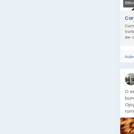
BIBL
Car
Cum 
Vorb
de-a
Aute
O se
bună
Ojo
roma