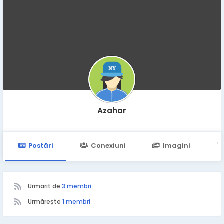
Azahar
Postări
Conexiuni
Imagini
Urmarit de
3 membri
Urmărește
1 membri