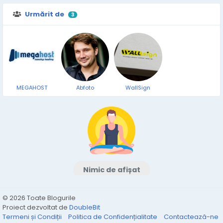
Urmărit de
3
MEGAHOST
Abfoto
WallSign
Nimic de afișat
© 2026 Toate Blogurile
Proiect dezvoltat de
DoubleBit
Termeni și Condiții
Politica de Confidențialitate
Contactează-ne