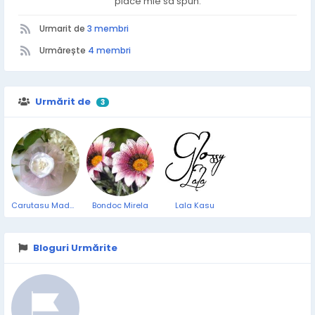
place mie sa spun.
Urmarit de
3 membri
Urmărește
4 membri
Urmărit de
3
Carutasu Madalina
Bondoc Mirela
Lala Kasu
Bloguri Urmărite