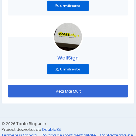
Urmărește
WallSign
Urmărește
Vezi Mai Mult
© 2026 Toate Blogurile
Proiect dezvoltat de
DoubleBit
Termeni și Condiții
Politica de Confidențialitate
Contactează-ne