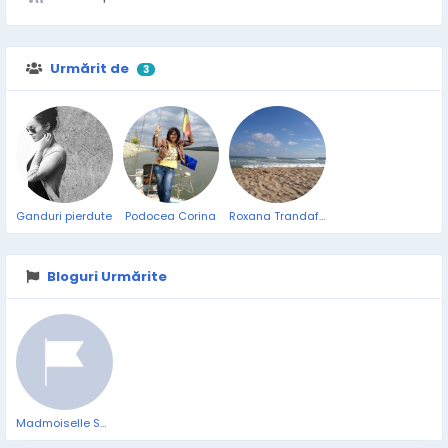
Urmărit de
3
Ganduri pierdute
Podocea Corina
Roxana Trandafir
Bloguri Urmărite
Madmoiselle Sarcastique