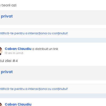
 teorii azi
 privat
ntifică-te pentru a interacționa cu conținutul!
Caban Claudiu
a distribuit un link
13 ani în urmă
ul zilei #4
 privat
ntifică-te pentru a interacționa cu conținutul!
Caban Claudiu