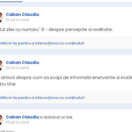
Caban Claudiu
13 ani în urmă
ul zilei cu numaru` 9 - despre perceptie si realitate.
ntifică-te pentru a interacționa cu conținutul!
Caban Claudiu
13 ani în urmă
articol despre cum sa scapi de informatii enervante si inutil
tru tine
ntifică-te pentru a interacționa cu conținutul!
Caban Claudiu
a distribuit un link
13 ani în urmă
icol nou