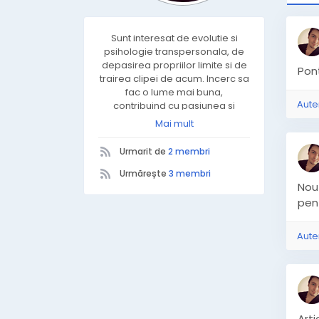
Sunt interesat de evolutie si
psihologie transpersonala, de
depasirea propriilor limite si de
Pont
trairea clipei de acum. Incerc sa
fac o lume mai buna,
Aute
contribuind cu pasiunea si
vocatia mea. Scriu mult.
Mai mult
Vorbesc mult daca am cu cine.
Sunt oglinda a ceea ce tu imi
Urmarit de
2 membri
exprimi.
Urmărește
3 membri
Nou 
pen
Aute
Art