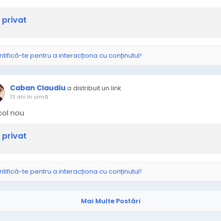
 privat
ntifică-te pentru a interacționa cu conținutul!
Caban Claudiu
a distribuit un link
13 ani în urmă
icol nou
 privat
ntifică-te pentru a interacționa cu conținutul!
Mai Multe Postări