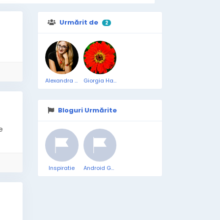
Urmărit de
2
Alexandra Bohan
Giorgia Hash
Bloguri Urmărite
e
Inspiratie
Android G33k